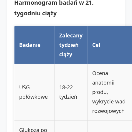
Harmonogram badań w 21.
tygodniu ciąży
Zalecany
Badanie
tydzień
Cel
ciąży
Ocena
anatomii
USG
18-22
płodu,
połówkowe
tydzień
wykrycie wad
rozwojowych
Glukoza po