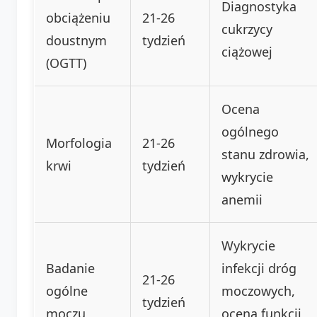
Diagnostyka
obciążeniu
21-26
cukrzycy
doustnym
tydzień
ciążowej
(OGTT)
Ocena
ogólnego
Morfologia
21-26
stanu zdrowia,
krwi
tydzień
wykrycie
anemii
Wykrycie
Badanie
infekcji dróg
21-26
ogólne
moczowych,
tydzień
moczu
ocena funkcji