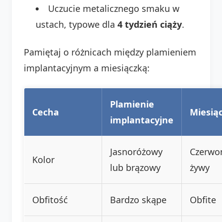
Uczucie metalicznego smaku w
ustach, typowe dla
4 tydzień ciąży
.
Pamiętaj o różnicach między plamieniem
implantacyjnym a miesiączką:
Plamienie
Cecha
Miesią
implantacyjne
Jasnoróżowy
Czerwo
Kolor
lub brązowy
żywy
Obfitość
Bardzo skąpe
Obfite