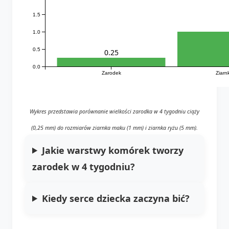
1.5
1.0
0.5
0.25
0.0
Zarodek
Ziarn
Wykres przedstawia porównanie wielkości zarodka w 4 tygodniu ciąży
(0,25 mm) do rozmiarów ziarnka maku (1 mm) i ziarnka ryżu (5 mm).
Jakie warstwy komórek tworzy
zarodek w 4 tygodniu?
Kiedy serce dziecka zaczyna bić?