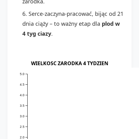
zarodka.
Serce-zaczyna-pracować, bijąc od 21
dnia ciąży – to ważny etap dla
plod w
4 tyg ciazy
.
WIELKOSC ZARODKA 4 TYDZIEN
5.0
4.5
4.0
3.5
3.0
2.5
2.0