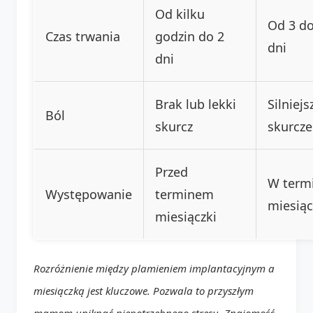
Od kilku
Od 3 do
Czas trwania
godzin do 2
dni
dni
Brak lub lekki
Silniejs
Ból
skurcz
skurcze
Przed
W term
Występowanie
terminem
miesiąc
miesiączki
Rozróżnienie między plamieniem implantacyjnym a
miesiączką jest kluczowe. Pozwala to przyszłym
mamom uniknąć niepotrzebnego stresu. Znajomość