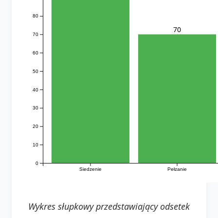
80
70
70
60
50
40
30
20
10
0
Siedzenie
Pełzanie
Wykres słupkowy przedstawiający odsetek