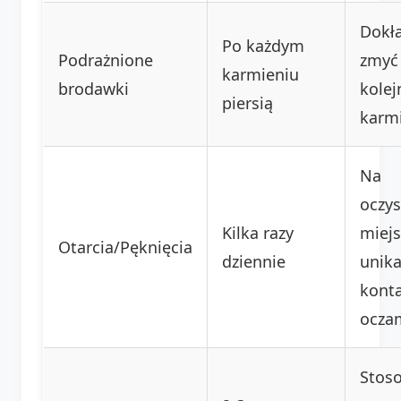
Dokł
Po każdym
Podrażnione
zmyć
karmieniu
brodawki
kole
piersią
karm
Na
oczy
Kilka razy
miejs
Otarcia/Pęknięcia
dziennie
unik
konta
ocza
Stos