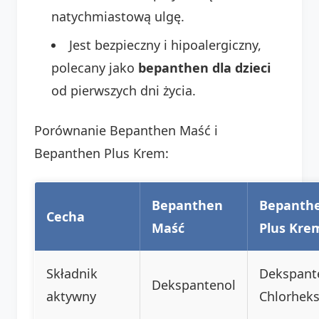
natychmiastową ulgę.
Jest bezpieczny i hipoalergiczny,
polecany jako
bepanthen dla dzieci
od pierwszych dni życia.
Porównanie Bepanthen Maść i
Bepanthen Plus Krem:
Bepanthen
Bepanth
Cecha
Maść
Plus Kre
Składnik
Dekspant
Dekspantenol
aktywny
Chlorhek