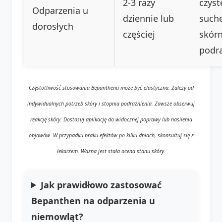
2-3 razy
czyst
Odparzenia u
dziennie lub
suche
dorosłych
częściej
skórn
podra
Częstotliwość stosowania Bepanthenu może być elastyczna. Zależy od
indywidualnych potrzeb skóry i stopnia podrażnienia. Zawsze obserwuj
reakcję skóry. Dostosuj aplikację do widocznej poprawy lub nasilenia
objawów. W przypadku braku efektów po kilku dniach, skonsultuj się z
lekarzem. Ważna jest stała ocena stanu skóry.
Jak prawidłowo zastosować
Bepanthen na odparzenia u
niemowląt?