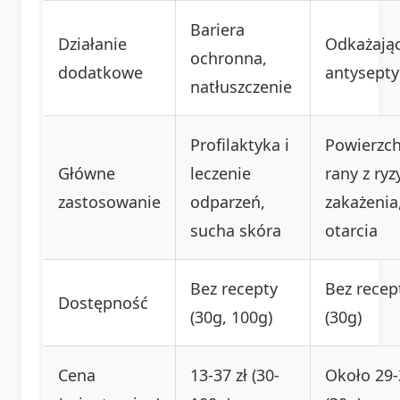
Bariera
Działanie
Odkażając
ochronna,
dodatkowe
antysepty
natłuszczenie
Profilaktyka i
Powierzc
Główne
leczenie
rany z ry
zastosowanie
odparzeń,
zakażenia
sucha skóra
otarcia
Bez recepty
Bez recep
Dostępność
(30g, 100g)
(30g)
Cena
13-37 zł (30-
Około 29-