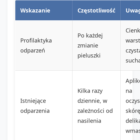
Wskazanie
Częstotliwość
Uwag
Cien
Po każdej
Profilaktyka
wars
zmianie
odparzeń
czyst
pieluszki
such
Apli
Kilka razy
na
Istniejące
dziennie, w
oczy
odparzenia
zależności od
skórę
nasilenia
delik
wma