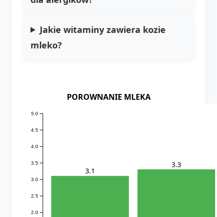
Jakie witaminy zawiera kozie
mleko?
POROWNANIE MLEKA
5.0
4.5
4.0
3.3
3.5
3.1
3.0
2.5
2.0