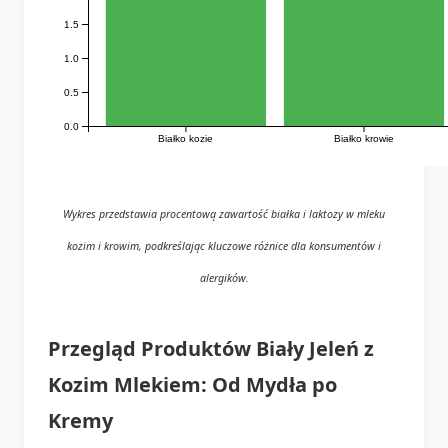
1.5
1.0
0.5
0.0
Białko kozie
Białko krowie
Wykres przedstawia procentową zawartość białka i laktozy w mleku
kozim i krowim, podkreślając kluczowe różnice dla konsumentów i
alergików.
Przegląd Produktów Biały Jeleń z
Kozim Mlekiem: Od Mydła po
Kremy