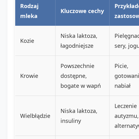
Rodzaj
Przykła
Kluczowe cechy
mleka
zastoso
Niska laktoza,
Pielęgnac
Kozie
łagodniejsze
sery, jog
Powszechnie
Picie,
Krowie
dostępne,
gotowani
bogate w wapń
nabiał
Leczenie
Niska laktoza,
Wielbłądzie
autyzmu,
insuliny
alternat