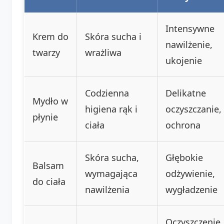
Intensywne
Krem do
Skóra sucha i
nawilżenie,
twarzy
wrażliwa
ukojenie
Codzienna
Delikatne
Mydło w
higiena rąk i
oczyszczanie,
płynie
ciała
ochrona
Skóra sucha,
Głębokie
Balsam
wymagająca
odżywienie,
do ciała
nawilżenia
wygładzenie
Oczyszczenie