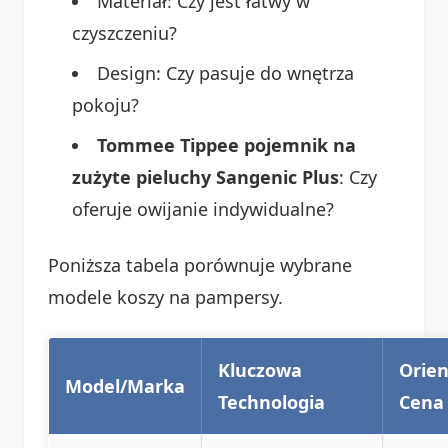
Materiał: Czy jest łatwy w
czyszczeniu?
Design: Czy pasuje do wnętrza
pokoju?
Tommee Tippee pojemnik na
zużyte pieluchy Sangenic Plus
: Czy
oferuje owijanie indywidualne?
Poniższa tabela porównuje wybrane
modele koszy na pampersy.
Kluczowa
Orien
Model/Marka
Technologia
Cena