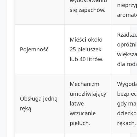
nieprz
się zapachów.
aromat
Rzadsz
Mieści około
opróżni
Pojemność
25 pieluszek
większ
lub 40 litrów.
dla rodz
Mechanizm
Wygoda
umożliwiający
bezpiec
Obsługa jedną
łatwe
gdy ma
ręką
wrzucanie
dziecko
pieluch.
rękach.