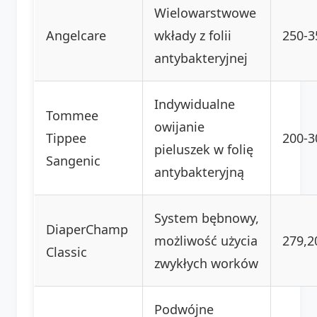
Wielowarstwowe
Angelcare
wkłady z folii
250-3
antybakteryjnej
Indywidualne
Tommee
owijanie
Tippee
200-3
pieluszek w folię
Sangenic
antybakteryjną
System bębnowy,
DiaperChamp
możliwość użycia
279,20
Classic
zwykłych worków
Podwójne