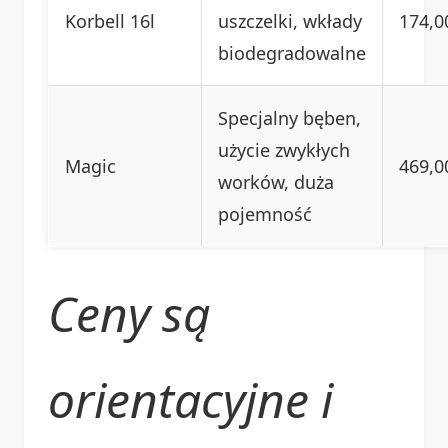
Korbell 16l
uszczelki, wkłady
174,00
biodegradowalne
Specjalny bęben,
użycie zwykłych
Magic
469,00
worków, duża
pojemność
Ceny są
orientacyjne i