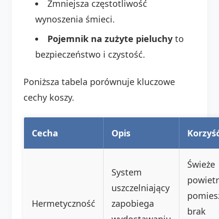
Zmniejsza częstotliwość
wynoszenia śmieci.
Pojemnik na zużyte pieluchy
to
bezpieczeństwo i czystość.
Poniższa tabela porównuje kluczowe
cechy koszy.
Cecha
Opis
Korzyś
Świeże
System
powietr
uszczelniający
pomiesz
Hermetyczność
zapobiega
brak
wydostawaniu