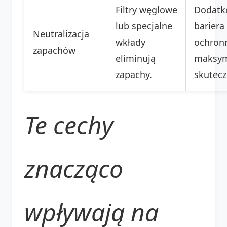
Filtry węglowe
Dodatk
lub specjalne
bariera
Neutralizacja
wkłady
ochron
zapachów
eliminują
maksym
zapachy.
skutecz
Te cechy
znacząco
wpływają na