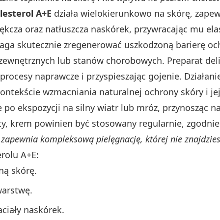
lesterol A+E
działa wielokierunkowo na skórę, zapew
kcza oraz natłuszcza naskórek, przywracając mu elas
aga skutecznie zregenerować uszkodzoną barierę och
zewnętrznych lub stanów chorobowych. Preparat del
procesy naprawcze i przyspieszając gojenie. Działan
kontekście wzmacniania naturalnej ochrony skóry i jej
 po ekspozycji na silny wiatr lub mróz, przynosząc n
kty, krem powinien być stosowany regularnie, zgodnie
, zapewnia kompleksową pielęgnację, której nie znajdzie
rolu A+E:
ną skórę.
warstwę.
ciały naskórek.