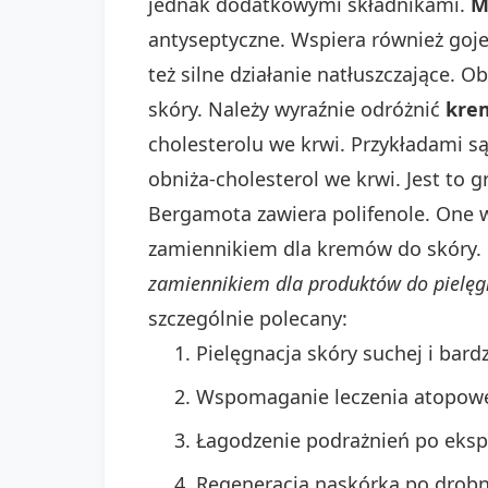
jednak dodatkowymi składnikami.
M
antyseptyczne. Wspiera również goje
też silne działanie natłuszczające.
skóry. Należy wyraźnie odróżnić
kre
cholesterolu we krwi. Przykładami s
obniża-cholesterol we krwi. Jest to 
Bergamota zawiera polifenole. One 
zamiennikiem dla kremów do skóry.
zamiennikiem dla produktów do pielęgna
szczególnie polecany:
Pielęgnacja skóry suchej i bard
Wspomaganie leczenia atopowe
Łagodzenie podrażnień po ekspoz
Regeneracja naskórka po drobn