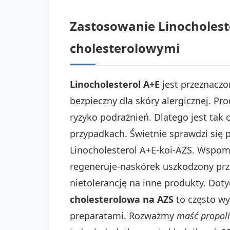
Zastosowanie Linocholest
cholesterolowymi
Linocholesterol A+E
jest przeznaczon
bezpieczny dla skóry alergicznej. Pr
ryzyko podrażnień. Dlatego jest tak 
przypadkach. Świetnie sprawdzi się 
Linocholesterol A+E-koi-AZS. Wspoma
regeneruje-naskórek uszkodzony prze
nietolerancję na inne produkty. Dot
cholesterolowa na AZS
to często w
preparatami. Rozważmy
maść propol