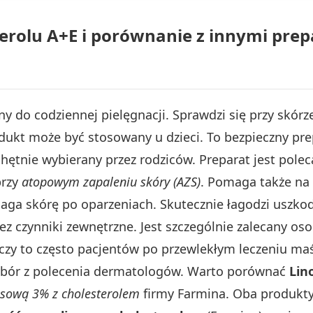
erolu A+E i porównanie z innymi pre
y do codziennej pielęgnacji. Sprawdzi się przy skórze
odukt może być stosowany u dzieci. To bezpieczny pre
chętnie wybierany przez rodziców. Preparat jest pole
przy
atopowym zapaleniu skóry (AZS)
. Pomaga także na
ga skórę po oparzeniach. Skutecznie łagodzi uszkodz
z czynniki zewnętrzne. Jest szczególnie zalecany os
yczy to często pacjentów po przewlekłym leczeniu m
ybór z polecenia dermatologów. Warto porównać
Lin
isową 3% z cholesterolem
firmy Farmina. Oba produkty 