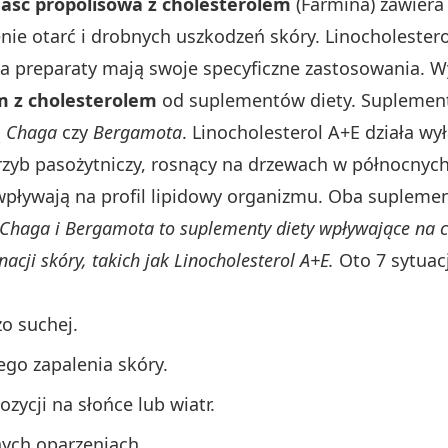
aść propolisowa z cholesterolem
(Farmina) zawiera
nie otarć i drobnych uszkodzeń skóry. Linocholestero
 Oba preparaty mają swoje specyficzne zastosowania. 
m z cholesterolem
od suplementów diety. Suplement
ą
Chaga
czy
Bergamota
. Linocholesterol A+E działa wy
grzyb pasożytniczy, rosnący na drzewach w północnych
wpływają na profil lipidowy organizmu. Oba suplemen
Chaga i Bergamota to suplementy diety wpływające na ch
cji skóry, takich jak Linocholesterol A+E.
Oto 7 sytuacj
zo suchej.
go zapalenia skóry.
ycji na słońce lub wiatr.
ych oparzeniach.