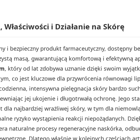
, Właściwości i Działanie na Skórę
ny i bezpieczny produkt farmaceutyczny, dostępny bez
zystą masą, gwarantującą komfortową i efektywną apl
em
, który od lat zdobywa uznanie dzięki swoim wyj
ącym, co jest kluczowe dla przywrócenia równowagi l
codzienna, intensywna pielęgnacja skóry bardzo suche
zapewniając jej ukojenie i długotrwałą ochronę. Jego 
dla najbardziej wrażliwej skóry, w tym dla niemowląt
malne ryzyko wystąpienia reakcji niepożądanych. Dz
era naturalne procesy regeneracyjne naskórka, odbu
ewnętrzne. Dlatego właśnie w kolejnych częściach ar