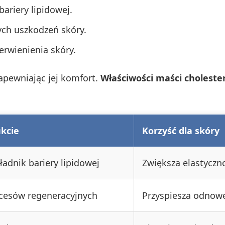
ariery lipidowej.
ch uszkodzeń skóry.
erwienienia skóry.
zapewniając jej komfort.
Właściwości maści choleste
kcie
Korzyść dla skóry
ładnik bariery lipidowej
Zwiększa elastyczn
cesów regeneracyjnych
Przyspiesza odnow