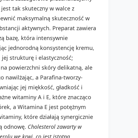
 jest tak skuteczny w walce z
apewnić maksymalną skuteczność w
ubstancji aktywnych. Preparat zawiera
czą bazę, która intensywnie
ując jednorodną konsystencję kremu,
ej strukturę i elastyczność;
ą na powierzchni skóry delikatną, ale
 nawilżając, a Parafina-tworzy-
niając jej miękkość, gładkość i
ażne witaminy A i E, które znacząco
órek, a Witamina E jest potężnym
aminy, które działają synergicznie
wą odnowę.
Cholesterol zawarty w
rolu we krwi, co jest istotną