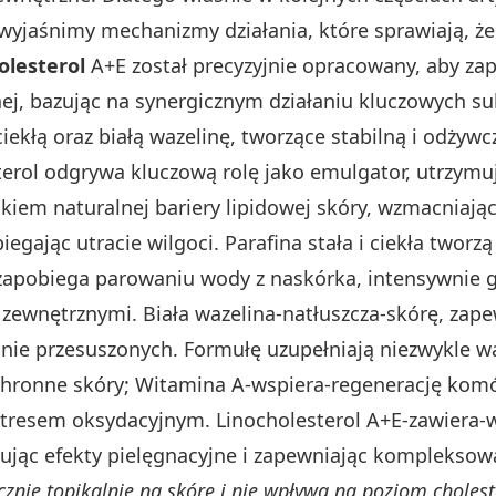
 wyjaśnimy mechanizmy działania, które sprawiają, że
olesterol
A+E został precyzyjnie opracowany, aby z
nej, bazując na synergicznym działaniu kluczowych s
 ciekłą oraz białą wazelinę, tworzące stabilną i odżyw
sterol odgrywa kluczową rolę jako emulgator, utrzym
iem naturalnej bariery lipidowej skóry, wzmacniając j
biegając utracie wilgoci. Parafina stała i ciekła tworz
zapobiega parowaniu wody z naskórka, intensywnie go
ewnętrznymi. Biała wazelina-natłuszcza-skórę, zapew
lnie przesuszonych. Formułę uzupełniają niezwykle w
ochronne skóry; Witamina A-wspiera-regenerację kom
resem oksydacyjnym. Linocholesterol A+E-zawiera-wit
ując efekty pielęgnacyjne i zapewniając komplekso
znie topikalnie na skórę i nie wpływa na poziom choleste