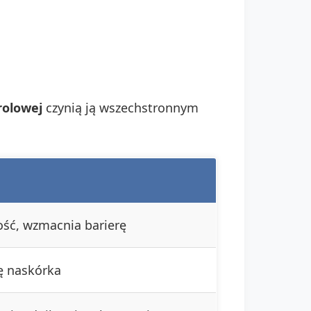
rolowej
czynią ją wszechstronnym
ość, wzmacnia barierę
ę naskórka