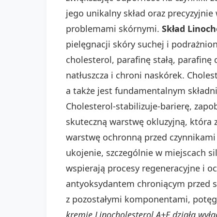
jego unikalny skład oraz precyzyjnie
problemami skórnymi.
Skład Linoch
pielęgnacji skóry suchej i podrażnio
cholesterol, parafinę stałą, parafinę
natłuszcza i chroni naskórek. Chole
a także jest fundamentalnym składnik
Cholesterol-stabilizuje-barierę, zapo
skuteczną warstwę okluzyjną, która 
warstwę ochronną przed czynnikami z
ukojenie, szczególnie w miejscach si
wspierają procesy regeneracyjne i 
antyoksydantem chroniącym przed st
z pozostałymi komponentami, potęg
kremie Linocholesterol A+E działa wyłąc