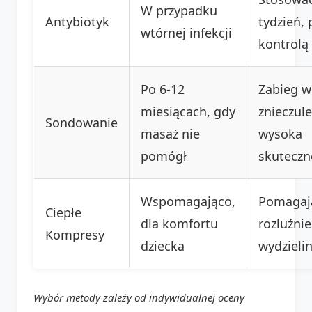
W przypadku
Antybiotyk
tydzień,
wtórnej infekcji
kontrolą
Po 6-12
Zabieg w
miesiącach, gdy
znieczule
Sondowanie
masaż nie
wysoka
pomógł
skuteczn
Wspomagająco,
Pomagaj
Ciepłe
dla komfortu
rozluźni
Kompresy
dziecka
wydzieli
Wybór metody zależy od indywidualnej oceny