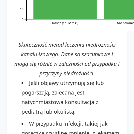
10
0
Masaż (do 12 m.ż.)
Sondowanie 
Skuteczność metod leczenia niedrożności
kanału łzowego. Dane są szacunkowe i
mogą się różnić w zależności od przypadku i
przyczyny niedrożności.
Jeśli objawy utrzymują się lub
pogarszają, zalecana jest
natychmiastowa konsultacja z
pediatrą lub okulistą.
W przypadku infekcji, takiej jak
gorączka czy silne ropienie, z lekarzem