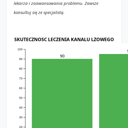
lekarza i zaawansowania problemu. Zawsze
konsultuj się ze specjalistą.
SKUTECZNOSC LECZENIA KANALU LZOWEGO
100
90
90
80
70
60
50
40
30
20