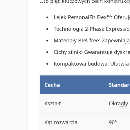
Oto pięć kluczowych cech konstrukc
Lejek PersonalFit Flex™: Oferu
Technologia 2-Phase Expressio
Materiały BPA free: Zapewniają
Cichy silnik: Gwarantuje dysk
Kompaktowa budowa: Ułatwia p
Cecha
Standar
Kształt
Okrągły
Kąt rozwarcia
90°