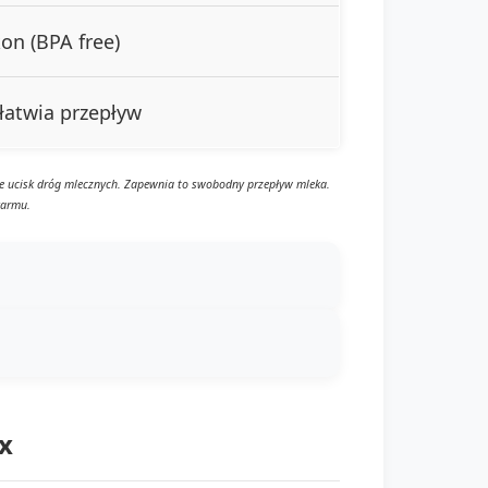
kon (BPA free)
łatwia przepływ
je ucisk dróg mlecznych. Zapewnia to swobodny przepływ mleka.
karmu.
x