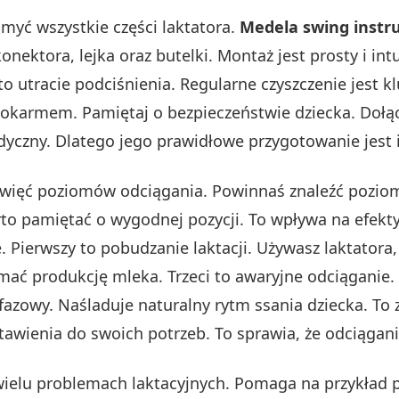
myć wszystkie części laktatora.
Medela swing instr
nektora, lejka oraz butelki. Montaż jest prosty i intu
to utracie podciśnienia. Regularne czyszczenie jest k
pokarmem. Pamiętaj o bezpieczeństwie dziecka. Dołą
dyczny. Dlatego jego prawidłowe przygotowanie jest 
ewięć poziomów odciągania. Powinnaś znaleźć poziom,
to pamiętać o wygodnej pozycji. To wpływa na efekt
 Pierwszy to pobudzanie laktacji. Używasz laktatora,
ać produkcję mleka. Trzeci to awaryjne odciąganie. 
fazowy. Naśladuje naturalny rytm ssania dziecka. To
wienia do swoich potrzeb. To sprawia, że odciąganie
wielu problemach laktacyjnych. Pomaga na przykład 