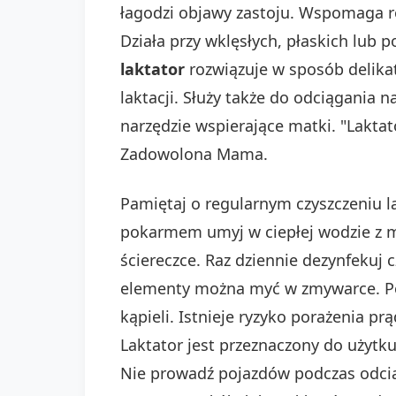
łagodzi objawy zastoju. Wspomaga ró
Działa przy wklęsłych, płaskich lub
laktator
rozwiązuje w sposób delika
laktacji. Służy także do odciągani
narzędzie wspierające matki. "Lakta
Zadowolona Mama.
Pamiętaj o regularnym czyszczeniu l
pokarmem umyj w ciepłej wodzie z m
ściereczce. Raz dziennie dezynfekuj 
elementy można myć w zmywarce. Pon
kąpieli. Istnieje ryzyko porażenia pr
Laktator jest przeznaczony do użytku
Nie prowadź pojazdów podczas odci