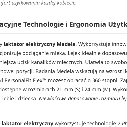
ort użytkowania każdej kobiecie.
acyjne Technologie i Ergonomia Uży
ny
laktator elektryczny Medela
. Wykorzystuje innow
jonizuje odciąganie mleka. Lejek idealnie dopasowuje
zmniejsza ucisk kanalików mlecznych. Ułatwia to sw
towej pozycji. Badania Medela wskazują na wzrost i
jki PersonalFit Flex™ możesz obracać o 360 stopni.
ą dostępne w rozmiarach 21 mm (S) i 24 mm (M). Wyk
Ciebie i dziecka.
Niewłaściwe dopasowanie rozmiaru lej
laktator elektryczny
wykorzystuje technologię
2-P