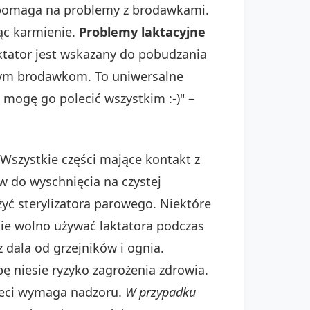
or pomaga na problemy z brodawkami.
jąc karmienie.
Problemy laktacyjne
ktator jest wskazany do pobudzania
ałym brodawkom. To uniwersalne
mogę go polecić wszystkim :-)" –
 Wszystkie części mające kontakt z
w do wyschnięcia na czystej
żyć sterylizatora parowego. Niektóre
ie wolno używać laktatora podczas
z dala od grzejników i ognia.
ę niesie ryzyko zagrożenia zdrowia.
ieci wymaga nadzoru.
W przypadku