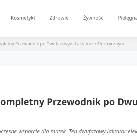
Kosmetyki
Zdrowie
Żywność
Pielęgn
mpletny Przewodnik po Dwufazowym Laktatorze Elektrycznym
 Kompletny Przewodnik po Dw
oczesne wsparcie dla matek. Ten dwufazowy laktator el