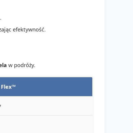
.
zając efektywność.
ela
w podróży.
 Flex™
y