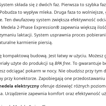
ystem składa się z dwóch faz. Pierwsza to szybka faz
 Pobudza to wypływ mleka. Druga faza to wolniejsze,
ie. Ten dwufazowy system zwiększa efektywność odciąg
 Medela 2-Phase Expression® zapewnia większą ilość
ymaniu laktacji. System usprawnia proces pobierani
turalne karmienie piersią.
ę kompaktową budową. Jest łatwy w użyciu. Możesz g
eriały użyte do produkcji są
BPA free
. To gwarantuje 
esz odciągać pokarm w nocy. Nie obudzisz przy tym d
y przy konektorze. Zapobiegają one przedostawaniu 
medela elektryczny
oferuje dziewięć różnych poziom
ia. Urządzenie zapewnia komfort oraz efektywność u