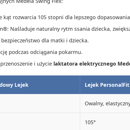
yjnych Medela Swing Flex:
je kąt rozwarcia 105 stopni dla lepszego dopasowania
n®: Naśladuje naturalny rytm ssania dziecka, zwięks
 bezpieczeństwo dla matki i dziecka.
recję podczas odciągania pokarmu.
rzenoszenie i użycie
laktatora elektrycznego Med
dowy Lejek
Lejek PersonalFit
Owalny, elastyczn
105°