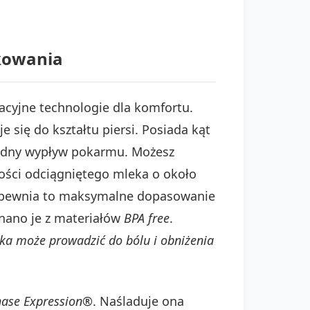
tkowania
acyjne technologie dla komfortu.
 się do kształtu piersi. Posiada kąt
obodny wypływ pokarmu. Możesz
lości odciągniętego mleka o około
 Zapewnia to maksymalne dopasowanie
onano je z materiałów
BPA free
.
ka może prowadzić do bólu i obniżenia
hase Expression®
. Naśladuje ona