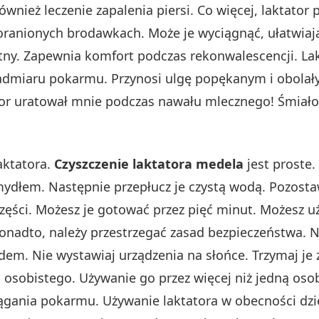
wnież leczenie zapalenia piersi. Co więcej, laktat
 poranionych brodawkach. Może je wyciągnąć, ułatwia
tny. Zapewnia komfort podczas rekonwalescencji. La
a nadmiaru pokarmu. Przynosi ulgę popękanym i obol
tor uratował mnie podczas nawału mlecznego! Śmiało 
aktatora.
Czyszczenie laktatora medela
jest proste.
ydłem. Następnie przepłucz je czystą wodą. Pozosta
części. Możesz je gotować przez pięć minut. Możesz u
adto, należy przestrzegać zasad bezpieczeństwa. N
ądem. Nie wystawiaj urządzenia na słońce. Trzymaj je 
 osobistego. Używanie go przez więcej niż jedną osob
ągania pokarmu. Używanie laktatora w obecności dz