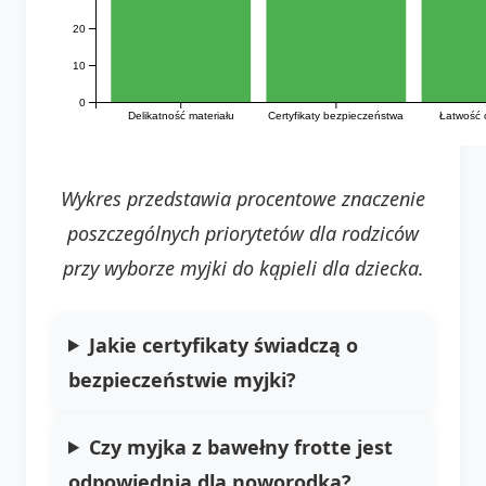
20
10
0
Delikatność materiału
Certyfikaty bezpieczeństwa
Łatwość 
Wykres przedstawia procentowe znaczenie
poszczególnych priorytetów dla rodziców
przy wyborze myjki do kąpieli dla dziecka.
Jakie certyfikaty świadczą o
bezpieczeństwie myjki?
Czy myjka z bawełny frotte jest
odpowiednia dla noworodka?