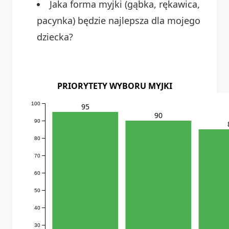
Jaka forma myjki (gąbka, rękawica,
pacynka) będzie najlepsza dla mojego
dziecka?
PRIORYTETY WYBORU MYJKI
100
95
90
90
80
70
60
50
40
30