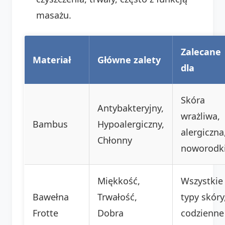
masażu.
Zalecane
Materiał
Główne zalety
dla
Skóra
Antybakteryjny,
wrażliwa,
Bambus
Hypoalergiczny,
alergiczna
Chłonny
noworodk
Miękkość,
Wszystkie
Bawełna
Trwałość,
typy skóry
Frotte
Dobra
codzienne