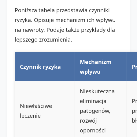
Poniższa tabela przedstawia czynniki
ryzyka. Opisuje mechanizm ich wpływu
na nawroty. Podaje także przykłady dla
lepszego zrozumienia.
Mechanizm
Czynnik ryzyka
P
wpływu
Nieskuteczna
eliminacja
P
Niewłaściwe
patogenów,
pr
leczenie
rozwój
b
oporności