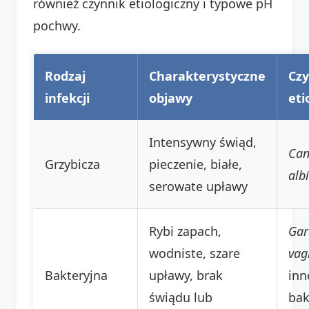
również czynnik etiologiczny i typowe pH
pochwy.
Rodzaj
Charakterystyczne
Czy
infekcji
objawy
eti
Intensywny świąd,
Can
Grzybicza
pieczenie, białe,
alb
serowate upławy
Rybi zapach,
Gar
wodniste, szare
vag
Bakteryjna
upławy, brak
inn
świądu lub
bak