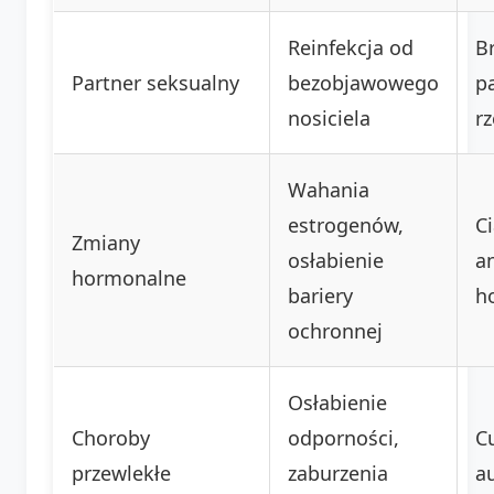
Reinfekcja od
B
Partner seksualny
bezobjawowego
p
nosiciela
r
Wahania
estrogenów,
C
Zmiany
osłabienie
a
hormonalne
bariery
h
ochronnej
Osłabienie
Choroby
odporności,
C
przewlekłe
zaburzenia
a