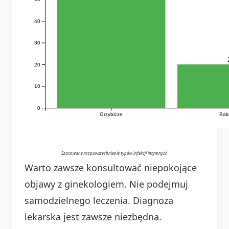
40
30
20
10
0
Grzybicze
Bak
Szacowane rozpowszechnienie typów infekcji intymnych
Warto zawsze konsultować niepokojące
objawy z ginekologiem. Nie podejmuj
samodzielnego leczenia. Diagnoza
lekarska jest zawsze niezbędna.