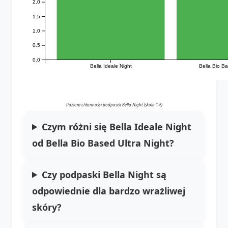
2.0
1.5
1.0
0.5
0.0
Bella Ideale Night
Bella Bio Ba
Poziom chłonności podpasek Bella Night (skala 1-6)
Czym różni się Bella Ideale Night
od Bella Bio Based Ultra Night?
Czy podpaski Bella Night są
odpowiednie dla bardzo wrażliwej
skóry?