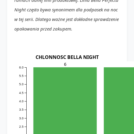
Night często bywa synonimem dla podpasek na noc
w tej serii. Dlatego ważne jest dokładne sprawdzenie
opakowania przed zakupem.
CHLONNOSC BELLA NIGHT
6
6.0
5.5
5.0
4.5
4.0
3.5
3.0
2.5