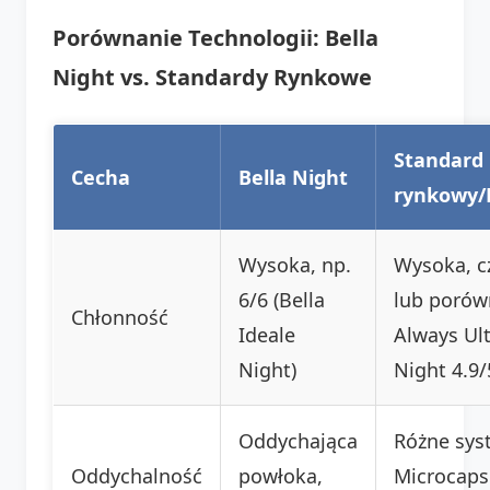
Porównanie Technologii: Bella
Night vs. Standardy Rynkowe
Standard
Cecha
Bella Night
rynkowy/
Wysoka, np.
Wysoka, c
6/6 (Bella
lub porów
Chłonność
Ideale
Always Ul
Night)
Night 4.9/
Oddychająca
Różne sys
Oddychalność
powłoka,
Microcaps