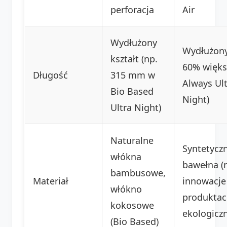
perforacja
Air
Wydłużony
Wydłużony 
kształt (np.
60% więks
Długość
315 mm w
Always Ul
Bio Based
Night)
Ultra Night)
Naturalne
Syntetycz
włókna
bawełna (
bambusowe,
Materiał
innowacje
włókno
produkta
kokosowe
ekologicz
(Bio Based)