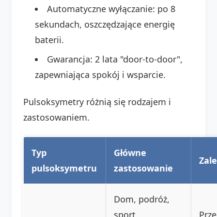
Automatyczne wyłączanie: po 8
sekundach, oszczędzające energię
baterii.
Gwarancja: 2 lata "door-to-door",
zapewniająca spokój i wsparcie.
Pulsoksymetry różnią się rodzajem i
zastosowaniem.
Typ
Główne
Zale
pulsoksymetru
zastosowanie
Dom, podróż,
sport,
Prz