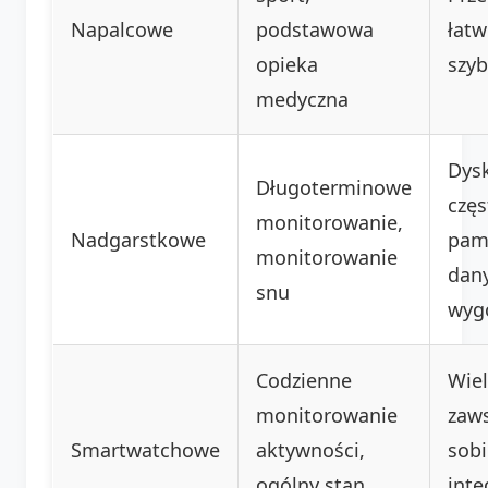
Napalcowe
podstawowa
łatw
opieka
szyb
medyczna
Dysk
Długoterminowe
częs
monitorowanie,
Nadgarstkowe
pam
monitorowanie
dan
snu
wyg
Codzienne
Wiel
monitorowanie
zaws
Smartwatchowe
aktywności,
sobi
ogólny stan
inte