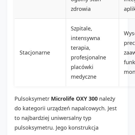
zdrowia
apli
Szpitale,
Wys
intensywna
prec
terapia,
Stacjonarne
zaa
profesjonalne
funk
placówki
mon
medyczne
Pulsoksymetr
Microlife OXY 300
należy
do kategorii urządzeń napalcowych. Jest
to najbardziej uniwersalny typ
pulsoksymetru. Jego konstrukcja