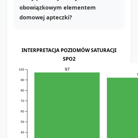
obowiązkowym elementem
domowej apteczki?
INTERPRETACJA POZIOMÓW SATURACJI
SPO2
97
100
90
80
70
60
50
40