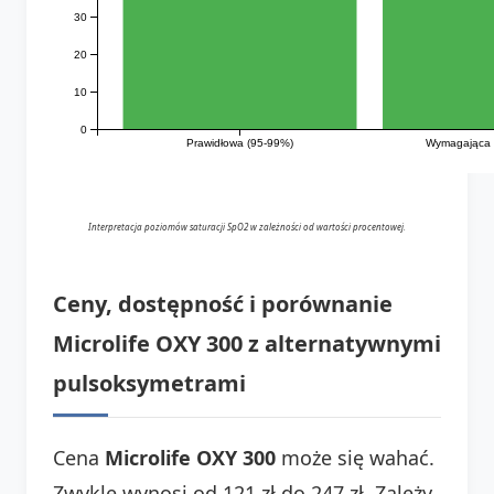
30
20
10
0
Prawidłowa (95-99%)
Wymagająca 
Interpretacja poziomów saturacji SpO2 w zależności od wartości procentowej.
Ceny, dostępność i porównanie
Microlife OXY 300 z alternatywnymi
pulsoksymetrami
Cena
Microlife OXY 300
może się wahać.
Zwykle wynosi od 121 zł do 247 zł. Zależy