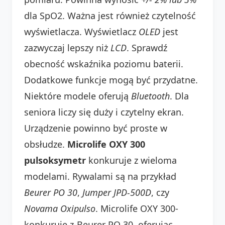
dla SpO2. Ważna jest również czytelność
wyświetlacza. Wyświetlacz
OLED
jest
zazwyczaj lepszy niż
LCD
. Sprawdź
obecność wskaźnika poziomu baterii.
Dodatkowe funkcje mogą być przydatne.
Niektóre modele oferują
Bluetooth
. Dla
seniora liczy się duży i czytelny ekran.
Urządzenie powinno być proste w
obsłudze.
Microlife OXY 300
pulsoksymetr
konkuruje z wieloma
modelami. Rywalami są na przykład
Beurer PO 30
,
Jumper JPD-500D
, czy
Novama Oxipulso
. Microlife OXY 300-
konkuruje z-Beurer PO 30, oferując