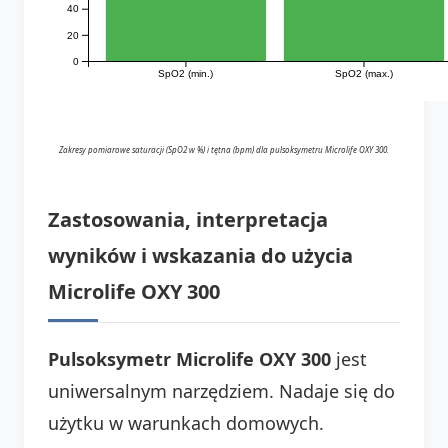
40
20
0
SpO2 (min.)
SpO2 (max.)
Zakresy pomiarowe saturacji (SpO2 w %) i tętna (bpm) dla pulsoksymetru Microlife OXY 300.
Zastosowania, interpretacja
wyników i wskazania do użycia
Microlife OXY 300
Pulsoksymetr Microlife OXY 300
jest
uniwersalnym narzędziem. Nadaje się do
użytku w warunkach domowych.