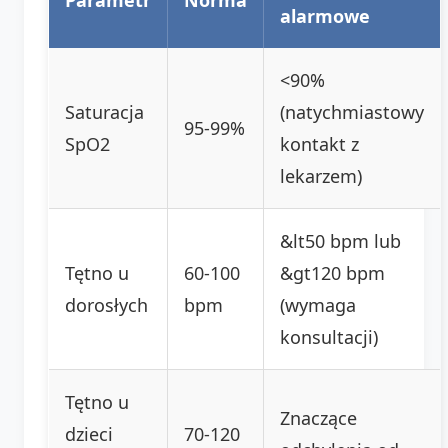
alarmowe
<90%
Saturacja
(natychmiastowy
95-99%
SpO2
kontakt z
lekarzem)
&lt50 bpm lub
Tętno u
60-100
&gt120 bpm
dorosłych
bpm
(wymaga
konsultacji)
Tętno u
Znaczące
dzieci
70-120