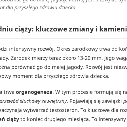
t dla przyszłego zdrowia dziecka.
dniu ciąży: kluczowe zmiany i kamien
dzi intensywny rozwój. Okres zarodkowy trwa do końc
kłady. Zarodek mierzy teraz około 13-20 mm. Jego wag
żna porównać go do małej jagody. Rozwój jest niezw
czowy moment dla przyszłego zdrowia dziecka.
ia trwa
organogeneza
. W tym procesie formują się na
przewód słuchowy zewnętrzny
. Pojawiają się zawiązki
p
aczynają wytwarzać testosteron. To kluczowe dla r
eń ciąży
to koniec drugiego miesiąca. To intensywny