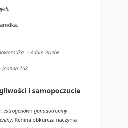
ych.
zarodka.
 noworodka. –
Adam Priebe
–
Joanna Zak
gliwości i samopoczucie
u
,
estrogenów
i
gonadotropiny
reniny
. Renina obkurcza naczynia