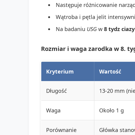
Następuje różnicowanie narządó
Wątroba i pętla jelit intensywn
Na badaniu
USG
w
8 tydz ciazy
Rozmiar i waga zarodka w 8. ty
Kryterium
Wartość
Długość
13-20 mm (nie
Waga
Około 1 g
Porównanie
Główka stanow