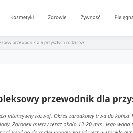
Kosmetyki
Zdrowie
Żywność
Pielęgn
eksowy przewodnik dla przyszłych rodziców
mpleksowy przewodnik dla przy
dzi intensywny rozwój. Okres zarodkowy trwa do końca 10
układy. Zarodek mierzy teraz około 13-20 mm. Jego waga 
równać go do małej jagody. Rozwój jest niezwykle dyna