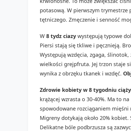
krwionośne. To może zwiększać ciśni
potasową. W pierwszym trymestrze pr
tętniczego. Zmęczenie i senność mo
W
8 tydz ciazy
występują typowe dole
Piersi stają się tkliwe i pęcznieją. 
Występują wzdęcia, zgaga, ślinotok,
wielkości grejpfruta. Jej trzon staj
wynika z obrzęku tkanek i wzdęć.
Ob
Zdrowie kobiety w 8 tygodniu ciąży
krążącej wzrasta o 30-40%. Ma to na
spowodowane rozciąganiem mięśni ma
Migreny dotykają około 20% kobiet. 
Delikatne bóle podbrzusza są zazwyc