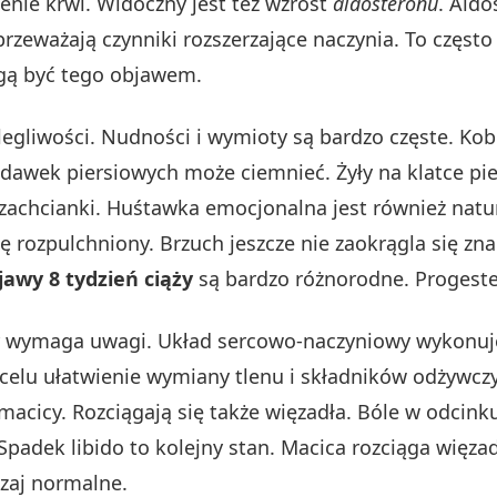
enie krwi. Widoczny jest też wzrost
aldosteronu
. Ald
zeważają czynniki rozszerzające naczynia. To często
gą być tego objawem.
gliwości. Nudności i wymioty są bardzo częste. Kob
Brodawek piersiowych może ciemnieć. Żyły na klatce pie
 zachcianki. Huśtawka emocjonalna jest również natu
e się rozpulchniony. Brzuch jeszcze nie zaokrągla się
jawy 8 tydzień ciąży
są bardzo różnorodne. Progest
wymaga uwagi. Układ sercowo-naczyniowy wykonuje
 celu ułatwienie wymiany tlenu i składników odżywcz
cicy. Rozciągają się także więzadła. Bóle w odcink
Spadek libido to kolejny stan. Macica rozciąga więz
zaj normalne.