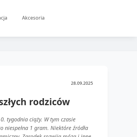
acja
Akcesoria
28.09.2025
szłych rodziców
. tygodnia ciąży. W tym czasie
to niespełna 1 gram. Niektóre źródła
miczny. Zarodek rozwija mózg i inne