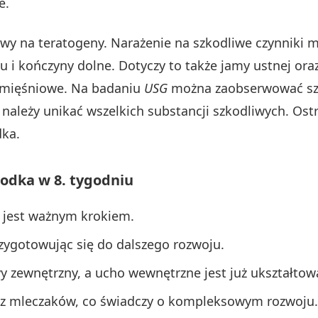
e.
iwy na teratogeny. Narażenie na szkodliwe czynniki
u i kończyny dolne. Dotyczy to także jamy ustnej ora
e mięśniowe. Na badaniu
USG
można zaobserwować szar
 należy unikać wszelkich substancji szkodliwych. Ost
dka.
odka w 8. tygodniu
co jest ważnym krokiem.
rzygotowując się do dalszego rozwoju.
y zewnętrzny, a ucho wewnętrzne jest już ukształtow
raz mleczaków, co świadczy o kompleksowym rozwoju.