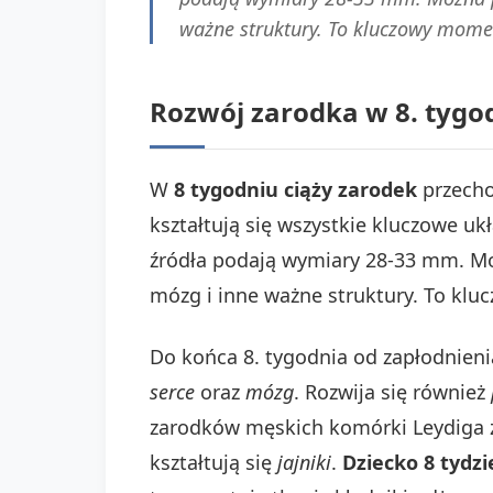
ważne struktury. To kluczowy momen
Rozwój zarodka w 8. tygo
W
8 tygodniu ciąży zarodek
przecho
kształtują się wszystkie kluczowe u
źródła podają wymiary 28-33 mm. Mo
mózg i inne ważne struktury. To klu
Do końca 8. tygodnia od zapłodnien
serce
oraz
mózg
. Rozwija się również
zarodków męskich komórki Leydiga z
kształtują się
jajniki
.
Dziecko 8 tydzi