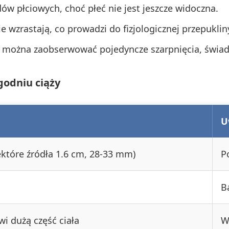
w płciowych, choć płeć nie jest jeszcze widoczna.
ie wzrastają, co prowadzi do fizjologicznej przepukli
można zaobserwować pojedyncze szarpnięcia, świad
godniu ciąży
U
które źródła 1.6 cm, 28-33 mm)
P
B
i dużą część ciała
W