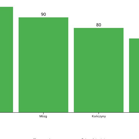
90
80
Mózg
Kończyny