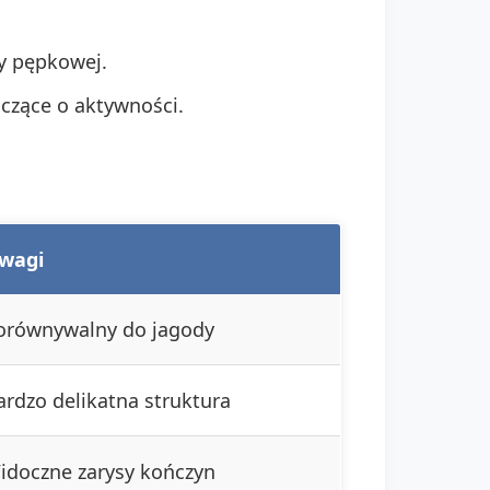
ny pępkowej.
czące o aktywności.
wagi
orównywalny do jagody
ardzo delikatna struktura
idoczne zarysy kończyn