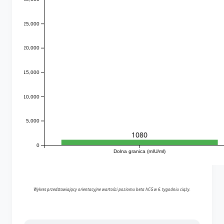
25,000
20,000
15,000
10,000
5,000
1080
0
Dolna granica (mIU/ml)
Wykres przedstawiający orientacyjne wartości poziomu beta hCG w 6. tygodniu ciąży.