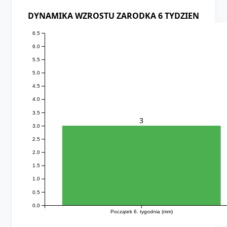
DYNAMIKA WZROSTU ZARODKA 6 TYDZIEN
6.5
6.0
5.5
5.0
4.5
4.0
3.5
3
3.0
2.5
2.0
1.5
1.0
0.5
0.0
Początek 6. tygodnia (mm)