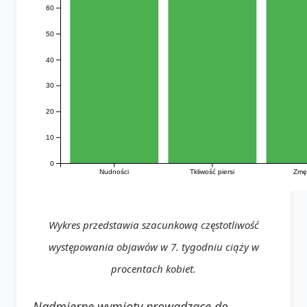
60
50
40
30
20
10
0
Nudności
Tkliwość piersi
Zmę
Wykres przedstawia szacunkową częstotliwość
występowania objawów w 7. tygodniu ciąży w
procentach kobiet.
Nadmierne wymioty prowadzące do