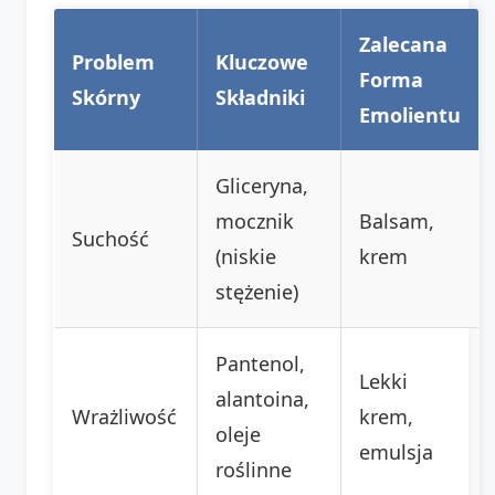
Zalecana
Problem
Kluczowe
Forma
Skórny
Składniki
Emolientu
Gliceryna,
mocznik
Balsam,
Suchość
(niskie
krem
stężenie)
Pantenol,
Lekki
alantoina,
Wrażliwość
krem,
oleje
emulsja
roślinne