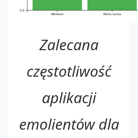
0.0
Minimum
Skóra sucha
Zalecana
częstotliwość
aplikacji
emolientów dla