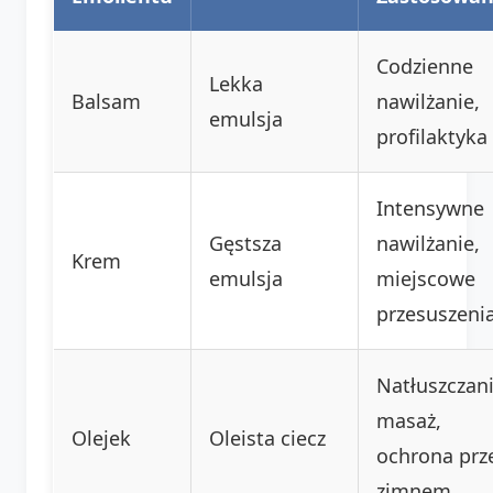
Codzienne
Lekka
Balsam
nawilżanie,
emulsja
profilaktyka
Intensywne
Gęstsza
nawilżanie,
Krem
emulsja
miejscowe
przesuszeni
Natłuszczani
masaż,
Olejek
Oleista ciecz
ochrona prz
zimnem