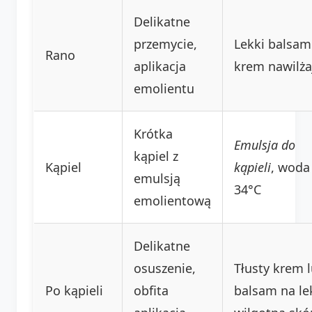
Delikatne
przemycie,
Lekki balsam
Rano
aplikacja
krem nawilża
emolientu
Krótka
Emulsja do
kąpiel z
Kąpiel
kąpieli
, woda
emulsją
34°C
emolientową
Delikatne
osuszenie,
Tłusty krem 
Po kąpieli
obfita
balsam na le