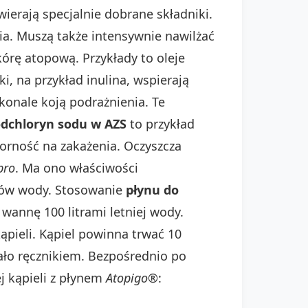
wierają specjalnie dobrane składniki.
ia. Muszą także intensywnie nawilżać
kórę atopową. Przykłady to oleje
i, na przykład inulina, wspierają
konale koją podrażnienia. Te
dchloryn sodu w AZS
to przykład
orność na zakażenia. Oczyszcza
bro
. Ma ono właściwości
trów wody. Stosowanie
płynu do
wannę 100 litrami letniej wody.
ąpieli. Kąpiel powinna trwać 10
iało ręcznikiem. Bezpośrednio po
j kąpieli z płynem
Atopigo®
: