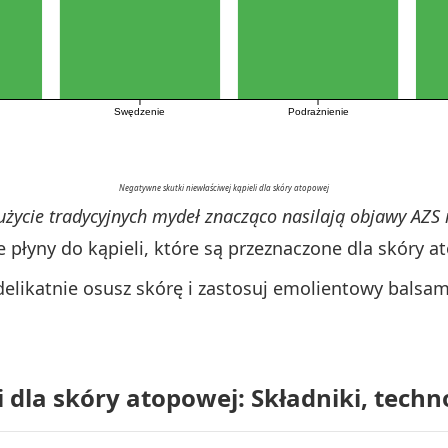
Swędzenie
Podrażnienie
Negatywne skutki niewłaściwej kąpieli dla skóry atopowej
 użycie tradycyjnych mydeł znacząco nasilają objawy AZS
e płyny do kąpieli, które są przeznaczone dla skóry a
delikatnie osusz skórę i zastosuj emolientowy balsam
 dla skóry atopowej: Składniki, technol