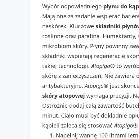
Wybór odpowiedniego
płynu do kąp
Mają one za zadanie wspierać barier
naskórek. Kluczowe
składniki płynó
roślinne oraz parafina. Humektanty, t
mikrobiom skóry. Płyny powinny zawi
składniki wspierają regenerację skó
takiej technologii.
Atopigo®
to wyrób
skórę z zanieczyszczeń. Nie zawiera
antybakteryjne.
Atopigo®
jest skonce
skóry atopowej
wymaga precyzji. Na
Ostrożnie dodaj całą zawartość bute
minut. Ciało musi być dokładnie opłu
kąpieli zaleca się stosować
Atopigo® 
Napełnij wannę 100 litrami letn