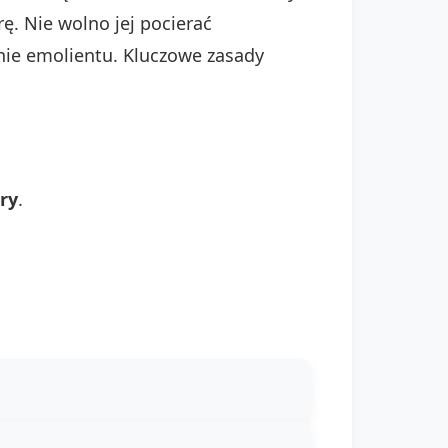
rę. Nie wolno jej pocierać
nie emolientu. Kluczowe zasady
ry
.