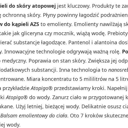
ieli do skóry atopowej
jest kluczowy. Produkty te za
ę ochronną skóry. Płyny powinny łagodzić podrażnien
w do kąpieli AZS
to emolienty. Emolienty nawilżają s
akie jak gliceryna czy mocznik, wiążą wodę. Prebiotyk
erać substancje łagodzące. Pantenol i alantoina dos
ry. Innowacyjne technologie odgrywają ważną rolę.
Po
 medyczny. Poprawia on stan skóry. Zwiększa jej odp
 dodatkowych substancji. Inna technologia to
nanosre
ntrowane. Miara koncentratu to 5 mililitrów na 5 li
 przykładzie
Atopigo®
przedstawiamy kroki. Napełnij 
lki
Atopigo®
do wody. Zanurz ciało w przygotowanej k
kane. Użyj letniej, bieżącej wody. Delikatnie osusz c
Balsam emolientowy do ciała
. Oto 7 kroków skuteczne
iej wody.