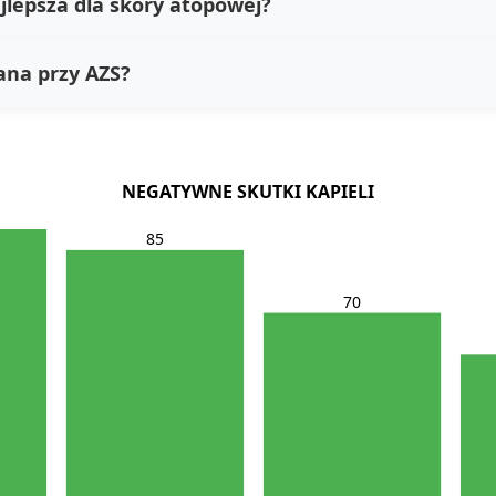
jlepsza dla skóry atopowej?
cana przy AZS?
NEGATYWNE SKUTKI KAPIELI
85
70