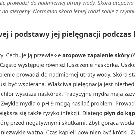
ie prowadzi do nadmiernej utraty wody. Skóra atopowa s
a na alergeny. Normalna skóra lepiej radzi sobie z czyn
j i podstawy jej pielęgnacji podczas 
y. Cechuje ją przewlekłe
atopowe zapalenie skóry
(A
Często występuje również łuszczenie naskórka. Uszk
abienie prowadzi do nadmiernej utraty wody. Skóra sta
si być wspierana. Właściwa pielęgnacja jest niezbę
j chlor wysusza naskórek. Tradycyjne mydła mają za
. Zwykłe mydła o pH 9 mogą nasilać problem. Prowad
iększa się także ryzyko infekcji. Dlatego
płyn do kąp
órę przed negatywnymi skutkami. Zbyt gorąca woda 
 niezwykle ważna. Czas kąpieli powinien być krótki. 