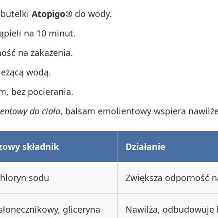
 butelki
Atopigo®
do wody.
ąpieli na 10 minut.
ość na zakażenia.
bieżącą wodą.
em, bez pocierania.
entowy do ciała
, balsam emolientowy wspiera nawilżen
zowy składnik
Działanie
hloryn sodu
Zwiększa odporność na
 słonecznikowy, gliceryna
Nawilża, odbudowuje b