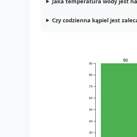
Jaka temperatura wody jest na
Czy codzienna kąpiel jest zale
90
90
80
70
60
50
40
30