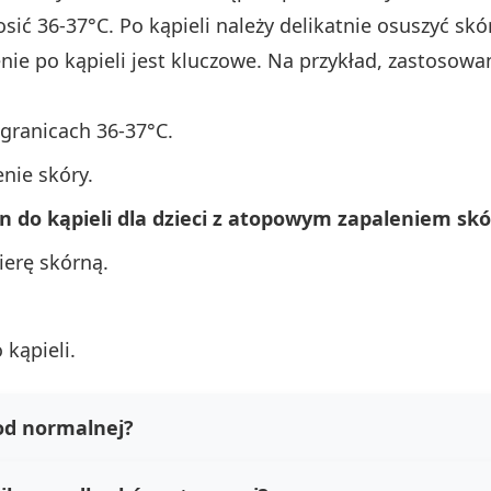
sić 36-37°C. Po kąpieli należy delikatnie osuszyć skó
ie po kąpieli jest kluczowe. Na przykład, zastosowa
granicach 36-37°C.
nie skóry.
yn do kąpieli dla dzieci z atopowym zapaleniem skó
ierę skórną.
kąpieli.
od normalnej?