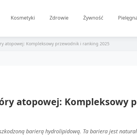
Kosmetyki
Zdrowie
Żywność
Pielęgn
kóry atopowej: Kompleksowy przewodnik i ranking 2025
skóry atopowej: Kompleksowy p
szkodzoną barierą hydrolipidową. Ta bariera jest natu