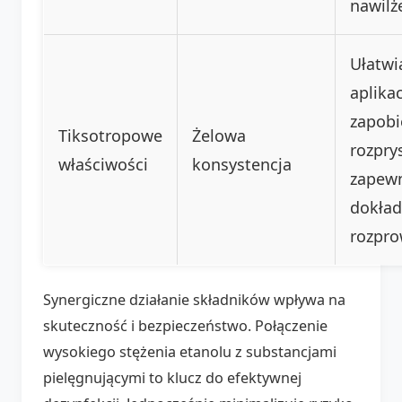
nawilż
Ułatwi
aplikac
zapobi
Tiksotropowe
Żelowa
rozpry
właściwości
konsystencja
zapew
dokła
rozpro
Synergiczne działanie składników wpływa na
skuteczność i bezpieczeństwo. Połączenie
wysokiego stężenia etanolu z substancjami
pielęgnującymi to klucz do efektywnej