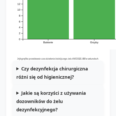
12
10
8
6
4
2
0
Bakterie
Grzyby
Infografika przedstawia czas działania biobójczego żelu ANIOSGEL 800 w sekundach.
Czy dezynfekcja chirurgiczna
różni się od higienicznej?
Jakie są korzyści z używania
dozowników do żelu
dezynfekcyjnego?