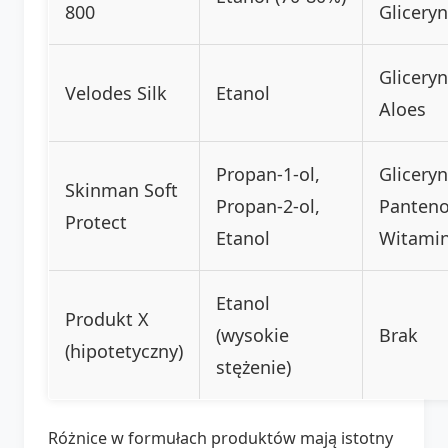
800
Glicery
Gliceryn
Velodes Silk
Etanol
Aloes
Propan-1-ol,
Gliceryn
Skinman Soft
Propan-2-ol,
Panteno
Protect
Etanol
Witamin
Etanol
Produkt X
(wysokie
Brak
(hipotetyczny)
stężenie)
Różnice w formułach produktów mają istotny