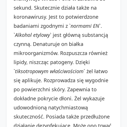
sekund. Skutecznie działa także na
koronawirusy. Jest to potwierdzone
badaniami zgodnymi z `
normami EN
`.
`
Alkohol etylowy
` jest główną substancją
czynną. Denaturuje on białka
mikroorganizmów. Rozpuszcza również
lipidy, niszcząc patogeny. Dzięki
`
tiksotropowym właściwościom
` żel łatwo
się aplikuje. Rozprowadza się wygodnie
po powierzchni skóry. Zapewnia to
dokładne pokrycie dłoni. Żel wykazuje
udowodnioną natychmiastową
skuteczność. Posiada także przedłużone
działanie dezynfekujące. Może ono trwać