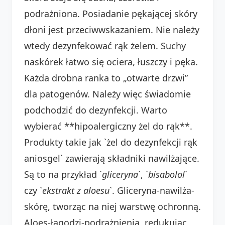
podrażniona. Posiadanie pękającej skóry
dłoni jest przeciwwskazaniem. Nie należy
wtedy dezynfekować rąk żelem. Suchy
naskórek łatwo się ociera, łuszczy i pęka.
Każda drobna ranka to „otwarte drzwi”
dla patogenów. Należy więc świadomie
podchodzić do dezynfekcji. Warto
wybierać **hipoalergiczny żel do rąk**.
Produkty takie jak `żel do dezynfekcji rąk
aniosgel` zawierają składniki nawilżające.
Są to na przykład `
gliceryna
`, `
bisabolol
`
czy `
ekstrakt z aloesu
`. Gliceryna-nawilża-
skórę, tworząc na niej warstwę ochronną.
Aloes-łagodzi-podrażnienia, redukując