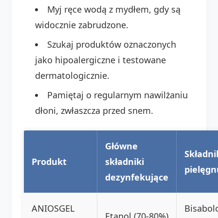
Myj ręce wodą z mydłem, gdy są
widocznie zabrudzone.
Szukaj produktów oznaczonych
jako hipoalergiczne i testowane
dermatologicznie.
Pamiętaj o regularnym nawilżaniu
dłoni, zwłaszcza przed snem.
Główne
Składni
Produkt
składniki
pielęgn
dezynfekujące
ANIOSGEL
Bisabolo
Etanol (70-80%)