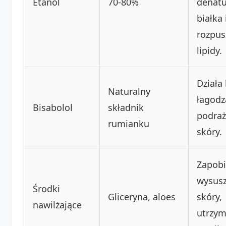
Etanol
70-80%
denatu
białka 
rozpus
lipidy.
Działa 
Naturalny
łagodz
Bisabolol
składnik
podraż
rumianku
skóry.
Zapobi
wysus
Środki
Gliceryna, aloes
skóry,
nawilżające
utrzym