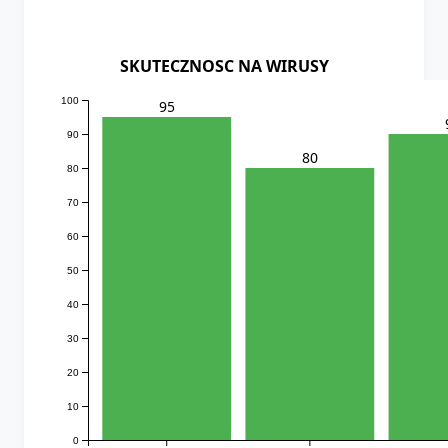
SKUTECZNOSC NA WIRUSY
100
95
90
80
80
70
60
50
40
30
20
10
0