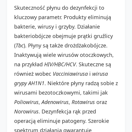
Skuteczność płynu do dezynfekcji to
kluczowy parametr. Produkty eliminują
bakterie, wirusy i grzyby. Działanie
bakteriobójcze obejmuje prątki gruźlicy
(
Tbc
). Płyny są także drożdżakobójcze.
Inaktywują wiele wirusów otoczkowych,
na przykład
HIV/HBC/HCV
. Skuteczne są
również wobec
Vacciniawirusa
i
wirusa
grypy AH1N1
. Niektóre płyny radzą sobie z
wirusami bezotoczkowymi, takimi jak
Poliowirus
,
Adenowirus
,
Rotawirus
oraz
Norowirus
. Dezynfekcja rąk przed
operacją eliminuje patogeny. Szerokie
spektrum działania gwarantuje