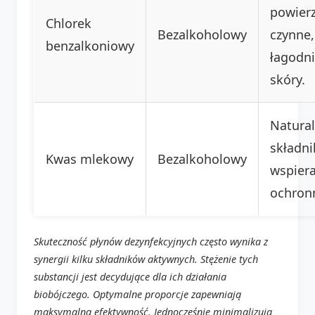
powier
Chlorek
Bezalkoholowy
czynne,
benzalkoniowy
łagodni
skóry.
Natura
składni
Kwas mlekowy
Bezalkoholowy
wspiera
ochron
Skuteczność płynów dezynfekcyjnych często wynika z
synergii kilku składników aktywnych. Stężenie tych
substancji jest decydujące dla ich działania
biobójczego. Optymalne proporcje zapewniają
maksymalną efektywność. Jednocześnie minimalizują