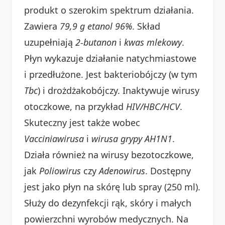
produkt o szerokim spektrum działania.
Zawiera
79,9 g etanol 96%
. Skład
uzupełniają
2-butanon
i
kwas mlekowy
.
Płyn wykazuje działanie natychmiastowe
i przedłużone. Jest bakteriobójczy (w tym
Tbc
) i drożdżakobójczy. Inaktywuje wirusy
otoczkowe, na przykład
HIV/HBC/HCV
.
Skuteczny jest także wobec
Vacciniawirusa
i
wirusa grypy AH1N1
.
Działa również na wirusy bezotoczkowe,
jak
Poliowirus
czy
Adenowirus
. Dostępny
jest jako płyn na skórę lub spray (250 ml).
Służy do dezynfekcji rąk, skóry i małych
powierzchni wyrobów medycznych. Na