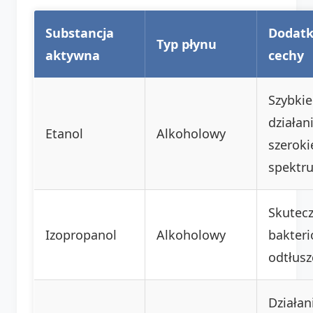
Substancja
Dodat
Typ płynu
aktywna
cechy
Szybkie
działani
Etanol
Alkoholowy
szeroki
spektr
Skutec
Izopropanol
Alkoholowy
bakteri
odtłusz
Działan