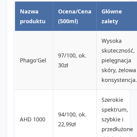
Nazwa
Ocena/Cena
Główne
produktu
(500ml)
zalety
Wysoka
skuteczność,
97/100, ok.
Phago'Gel
pielęgnacja
30zł
skóry, żelowa
konsystencja.
Szerokie
spektrum,
94/100, ok.
AHD 1000
szybkie i
22,99zł
przedłużone