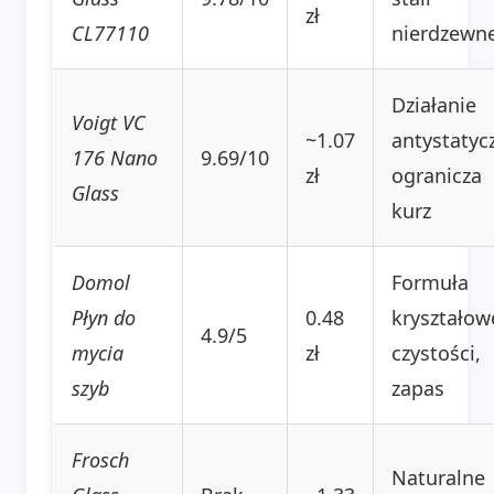
zł
CL77110
nierdzewne
Działanie
Voigt VC
~1.07
antystatyc
176 Nano
9.69/10
zł
ogranicza
Glass
kurz
Domol
Formuła
Płyn do
0.48
kryształow
4.9/5
mycia
zł
czystości,
szyb
zapas
Frosch
Naturalne