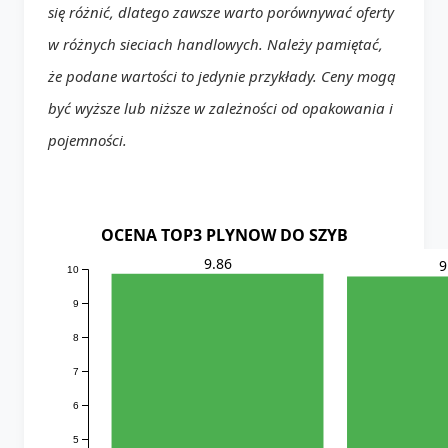
się różnić, dlatego zawsze warto porównywać oferty
w różnych sieciach handlowych. Należy pamiętać,
że podane wartości to jedynie przykłady. Ceny mogą
być wyższe lub niższe w zależności od opakowania i
pojemności.
OCENA TOP3 PLYNOW DO SZYB
9.86
9
10
9
8
7
6
5