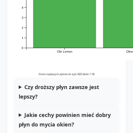
4
3
2
1
0
Clin Lemon
Clin
Ocena najlepszych płynów do szyb 2025 (skala 1-10)
Czy droższy płyn zawsze jest
lepszy?
Jakie cechy powinien mieć dobry
płyn do mycia okien?