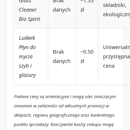
Glass
Brak
~1.33
składniki,
Cleaner
danych
zł
ekologiczn
Bio Spirit
Ludwik
Płyn do
Uniwersaln
Brak
~0.50
mycia
przystępna
danych
zł
szyb i
cena
glazury
Podane ceny są orientacyjne i mogą ulec znaczącym
zmianom w zależności od aktualnych promocji w
sklepach, regionu geograficznego oraz konkretnego
punktu sprzedaży. Rzeczywiste koszty zakupu mogą