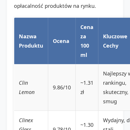
opłacalność produktów na rynku.
Cena
Nazwa
za
Kluczowe
Ocena
Produktu
100
Cechy
ml
Najlepszy 
Clin
~1.31
rankingu,
9.86/10
Lemon
zł
skuteczny,
smug
Clinex
Wydajny, 
~1.30
Glass
9.78/10
stali