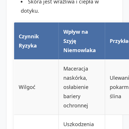
Skóra jest wrażliwa i ciepła w
dotyku.
Wpływ na
Czynnik
Szyję
Przykła
Ryzyka
Niemowlaka
Maceracja
naskórka,
Ulewan
Wilgoć
osłabienie
pokarmu
bariery
ślina
ochronnej
Uszkodzenia