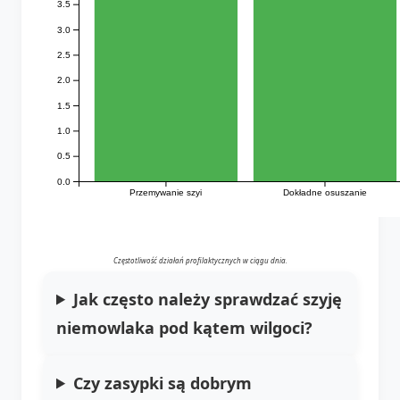
3.5
3.0
2.5
2.0
1.5
1.0
0.5
0.0
Przemywanie szyi
Dokładne osuszanie
Częstotliwość działań profilaktycznych w ciągu dnia.
Jak często należy sprawdzać szyję
niemowlaka pod kątem wilgoci?
Czy zasypki są dobrym