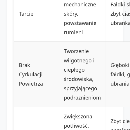
mechaniczne
Fałdki 
Tarcie
skóry,
zbyt ci
powstawanie
ubrank
rumieni
Tworzenie
wilgotnego i
Brak
Głęboki
ciepłego
Cyrkulacji
fałdki, 
środowiska,
Powietrza
ubrania
sprzyjającego
podrażnieniom
Zwiększona
Zbyt cie
potliwość,