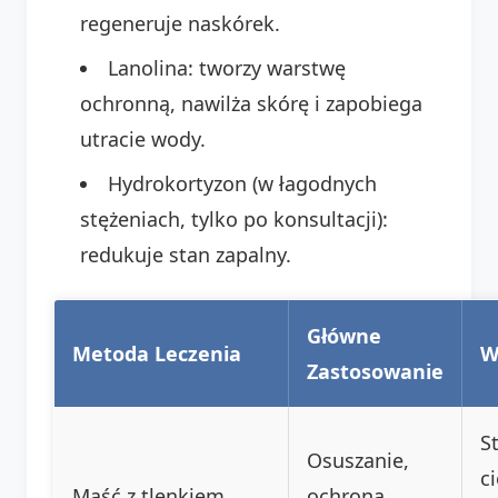
regeneruje naskórek.
Lanolina: tworzy warstwę
ochronną, nawilża skórę i zapobiega
utracie wody.
Hydrokortyzon (w łagodnych
stężeniach, tylko po konsultacji):
redukuje stan zapalny.
Główne
Metoda Leczenia
W
Zastosowanie
S
Osuszanie,
c
Maść z tlenkiem
ochrona,