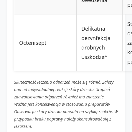
p
S
Delikatna
o
dezynfekcja
Octenisept
z
drobnych
k
uszkodzeń
p
Skuteczność leczenia odparzeń może się różnić. Zależy
ona od indywidualnej reakcji skóry dziecka. Stopień
zaawansowania odparzeń również ma znaczenie.
Ważna jest konsekwencja w stosowaniu preparatów.
Obserwacja skóry dziecka pozwala na szybką reakcję. W
przypadku braku poprawy należy skonsultować się z
lekarzem.