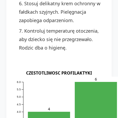
Stosuj delikatny krem ochronny w
fałdkach szyjnych. Pielęgnacja
zapobiega odparzeniom.
Kontroluj temperaturę otoczenia,
aby dziecko się nie przegrzewało.
Rodzic dba o higienę.
CZESTOTLIWOSC PROFILAKTYKI
6
6.0
5.5
5.0
4.5
4
4.0