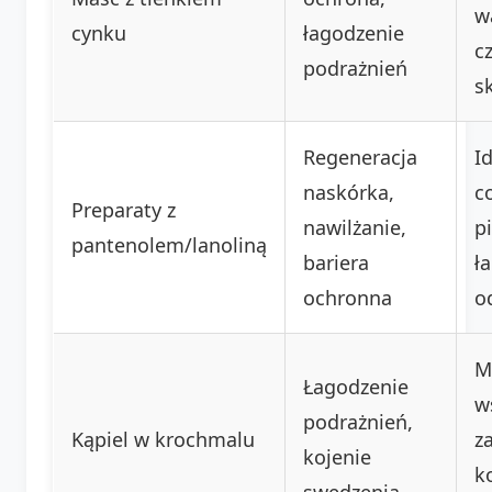
w
cynku
łagodzenie
c
podrażnień
s
Regeneracja
I
naskórka,
c
Preparaty z
nawilżanie,
pi
pantenolem/lanoliną
bariera
ł
ochronna
o
M
Łagodzenie
w
podrażnień,
Kąpiel w krochmalu
z
kojenie
k
swędzenia