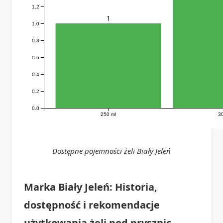
1.2
1
1.0
0.8
0.6
0.4
0.2
0.0
250 ml
30
Dostępne pojemności żeli Biały Jeleń
Marka Biały Jeleń: Historia,
dostępność i rekomendacje
użytkowania żeli pod prysznic