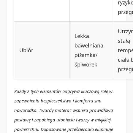
ryzyk
przeg
Utrzy
Lekka
stałą
bawełniana
Ubiór
tempe
piżamka/
ciała 
śpiworek
przeg
Każdy z tych elementów odgrywa kluczową rolę w
zapewnieniu bezpieczeństwa i komfortu snu
noworodka. Twardy materac wspiera prawidłową
postawę i zapobiega utonięciu twarzy w miękkiej
powierzchni. Dopasowane prześcieradło eliminuje