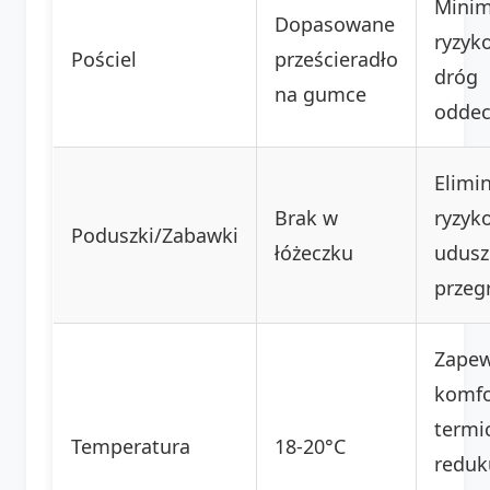
Minim
Dopasowane
ryzyko
Pościel
prześcieradło
dróg
na gumce
oddec
Elimi
Brak w
ryzyk
Poduszki/Zabawki
łóżeczku
udusz
przeg
Zapew
komfo
termi
Temperatura
18-20°C
reduk