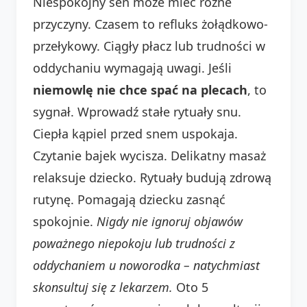
Niespokojny sen może mieć różne
przyczyny. Czasem to refluks żołądkowo-
przełykowy. Ciągły płacz lub trudności w
oddychaniu wymagają uwagi. Jeśli
niemowlę nie chce spać na plecach
, to
sygnał. Wprowadź stałe rytuały snu.
Ciepła kąpiel przed snem uspokaja.
Czytanie bajek wycisza. Delikatny masaż
relaksuje dziecko. Rytuały budują zdrową
rutynę. Pomagają dziecku zasnąć
spokojnie.
Nigdy nie ignoruj objawów
poważnego niepokoju lub trudności z
oddychaniem u noworodka – natychmiast
skonsultuj się z lekarzem.
Oto 5