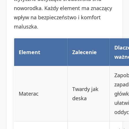
noworodka. Każdy element ma znaczący
wpływ na bezpieczeństwo i komfort
maluszka.
Dlacz
Element
Zalecenie
ważn
Zapob
zapad
Twardy jak
Materac
główk
deska
ułatw
oddyc