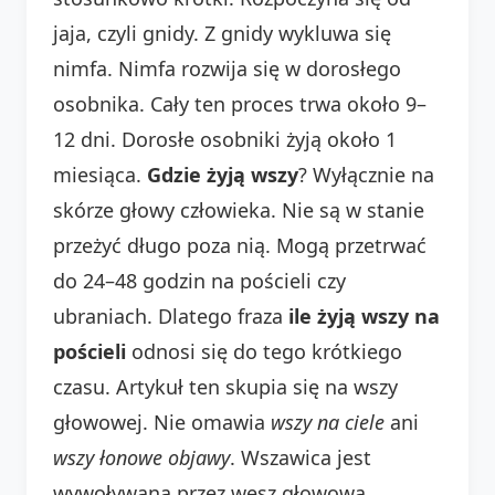
jaja, czyli gnidy. Z gnidy wykluwa się
nimfa. Nimfa rozwija się w dorosłego
osobnika. Cały ten proces trwa około 9–
12 dni. Dorosłe osobniki żyją około 1
miesiąca.
Gdzie żyją wszy
? Wyłącznie na
skórze głowy człowieka. Nie są w stanie
przeżyć długo poza nią. Mogą przetrwać
do 24–48 godzin na pościeli czy
ubraniach. Dlatego fraza
ile żyją wszy na
pościeli
odnosi się do tego krótkiego
czasu. Artykuł ten skupia się na wszy
głowowej. Nie omawia
wszy na ciele
ani
wszy łonowe objawy
. Wszawica jest
wywoływana przez wesz głowową.