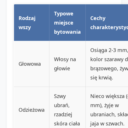
Typowe
Rodzaj
Cechy
miejsce
wszy
charakterysty
bytowania
Osiąga 2-3 mm
Włosy na
kolor szarawy 
Głowowa
głowie
brązowego, żyw
się krwią.
Szwy
Nieco większa (
ubrań,
mm), żyje w
Odzieżowa
rzadziej
ubraniach, skł
skóra ciała
jaja w szwach.