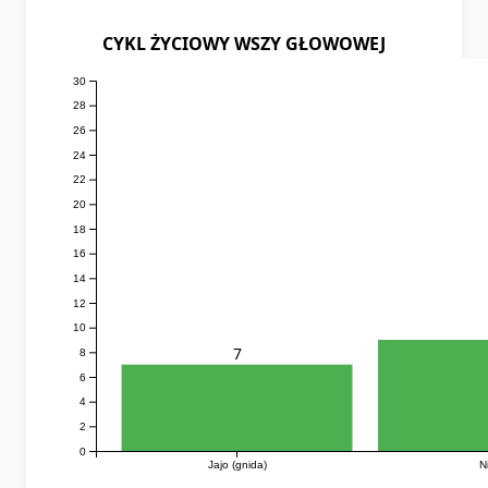
CYKL ŻYCIOWY WSZY GŁOWOWEJ
30
28
26
24
22
20
18
16
14
12
10
7
8
6
4
2
0
Jajo (gnida)
N