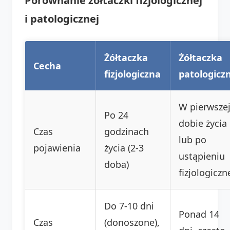
Porównanie żółtaczki fizjologicznej
i patologicznej
Żółtaczka
Żółtaczka
Cecha
fizjologiczna
patologicz
W pierwsze
Po 24
dobie życia
Czas
godzinach
lub po
pojawienia
życia (2-3
ustąpieniu
doba)
fizjologiczn
Do 7-10 dni
Ponad 14
Czas
(donoszone),