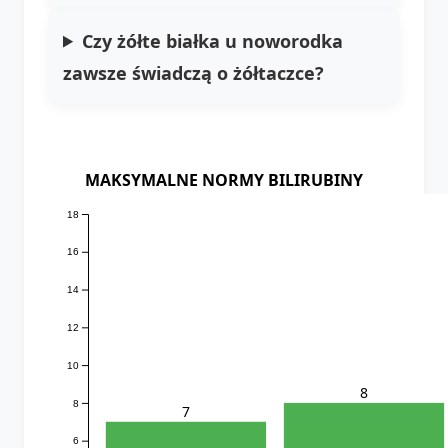
Czy żółte białka u noworodka
zawsze świadczą o żółtaczce?
MAKSYMALNE NORMY BILIRUBINY
18
16
14
12
10
8
8
7
6