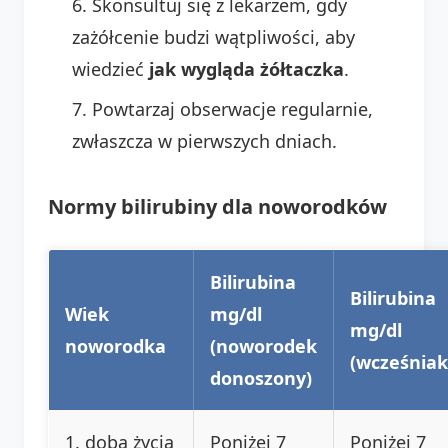
Skonsultuj się z lekarzem, gdy
zażółcenie budzi wątpliwości, aby
wiedzieć
jak wygląda żółtaczka
.
Powtarzaj obserwacje regularnie,
zwłaszcza w pierwszych dniach.
Normy bilirubiny dla noworodków
Bilirubina
Bilirubina
Wiek
mg/dl
mg/dl
noworodka
(noworodek
(wcześniak
donoszony)
1. doba życia
Poniżej 7
Poniżej 7