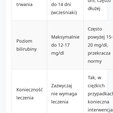
dni, często
trwania
do 14 dni
dłużej
(wcześniaki)
Często
Maksymalnie
powyżej 15-
Poziom
do 12-17
20 mg/dl,
bilirubiny
mg/dl
przekracza
normy
Tak, w
Zazwyczaj
ciężkich
Konieczność
nie wymaga
przypadkac
leczenia
leczenia
konieczna
interwencja