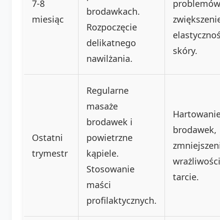
7-8
problemów
brodawkach.
miesiąc
zwiększeni
Rozpoczęcie
elastycznoś
delikatnego
skóry.
nawilżania.
Regularne
masaże
Hartowani
brodawek i
brodawek,
Ostatni
powietrzne
zmniejszen
trymestr
kąpiele.
wrażliwośc
Stosowanie
tarcie.
maści
profilaktycznych.