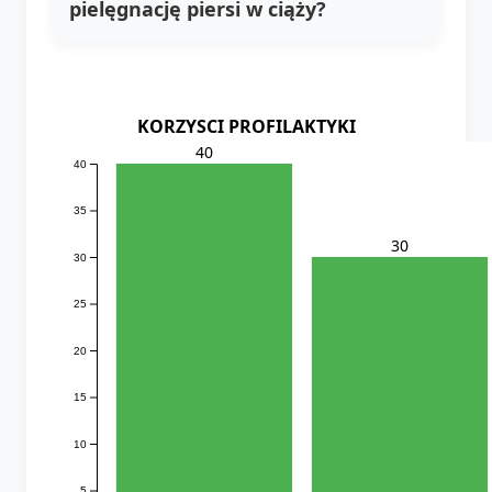
pielęgnację piersi w ciąży?
KORZYSCI PROFILAKTYKI
40
40
35
30
30
25
20
15
10
5