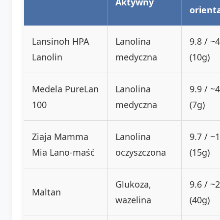
Aktywny
orient
Lansinoh HPA
Lanolina
9.8 / ~4
Lanolin
medyczna
(10g)
Medela PureLan
Lanolina
9.9 / ~4
100
medyczna
(7g)
Ziaja Mamma
Lanolina
9.7 / ~1
Mia Lano-maść
oczyszczona
(15g)
Glukoza,
9.6 / ~2
Maltan
wazelina
(40g)