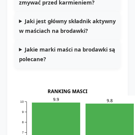
zmywać przed karmieniem?
Jaki jest główny składnik aktywny
w maściach na brodawki?
Jakie marki maści na brodawki są
polecane?
RANKING MASCI
9.9
9.8
10
9
8
7