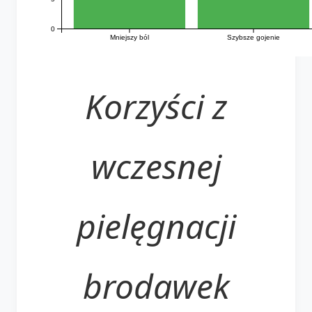
0
Mniejszy ból
Szybsze gojenie
Korzyści z
wczesnej
pielęgnacji
brodawek