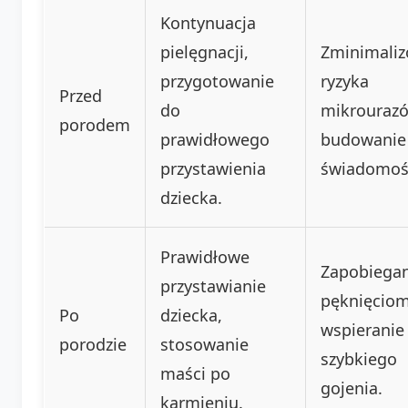
Kontynuacja
pielęgnacji,
Zminimali
przygotowanie
ryzyka
Przed
do
mikrourazó
porodem
prawidłowego
budowanie
przystawienia
świadomoś
dziecka.
Prawidłowe
Zapobiegan
przystawianie
pęknięciom
Po
dziecka,
wspieranie
porodzie
stosowanie
szybkiego
maści po
gojenia.
karmieniu.