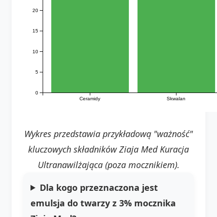
20
15
10
5
0
Ceramidy
Skwalan
Wykres przedstawia przykładową "ważność"
kluczowych składników Ziaja Med Kuracja
Ultranawilżająca (poza mocznikiem).
Dla kogo przeznaczona jest
emulsja do twarzy z 3% mocznika