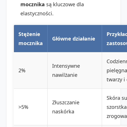
mocznika
są kluczowe dla
elastyczności.
Stężenie
Przykła
Główne działanie
mocznika
zastoso
Codzien
Intensywne
2%
pielęgna
nawilżanie
twarzy i 
Skóra su
Złuszczanie
>5%
szorstka
naskórka
zrogowa