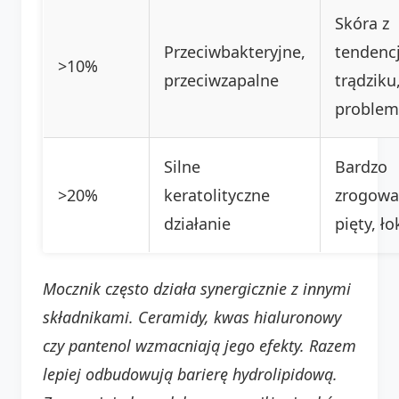
Skóra z
Przeciwbakteryjne,
tendenc
>10%
przeciwzapalne
trądziku
problem
Silne
Bardzo
>20%
keratolityczne
zrogowa
działanie
pięty, ło
Mocznik często działa synergicznie z innymi
składnikami. Ceramidy, kwas hialuronowy
czy pantenol wzmacniają jego efekty. Razem
lepiej odbudowują barierę hydrolipidową.