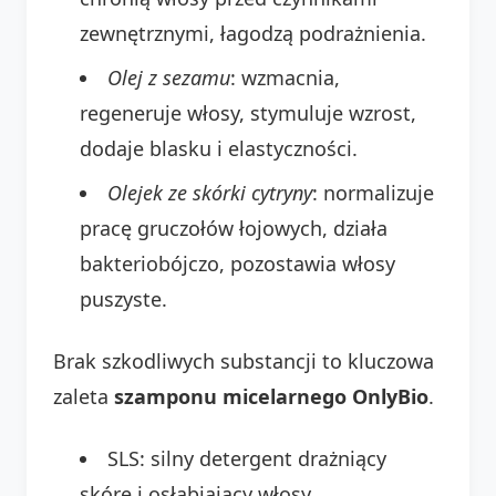
zewnętrznymi, łagodzą podrażnienia.
Olej z sezamu
: wzmacnia,
regeneruje włosy, stymuluje wzrost,
dodaje blasku i elastyczności.
Olejek ze skórki cytryny
: normalizuje
pracę gruczołów łojowych, działa
bakteriobójczo, pozostawia włosy
puszyste.
Brak szkodliwych substancji to kluczowa
zaleta
szamponu micelarnego OnlyBio
.
SLS: silny detergent drażniący
skórę i osłabiający włosy.