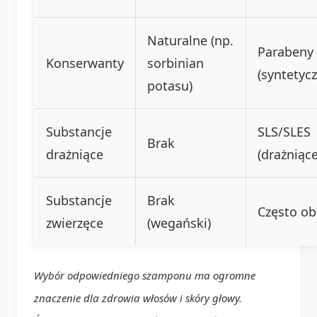
Naturalne (np.
Parabeny
Konserwanty
sorbinian
(syntetyc
potasu)
Substancje
SLS/SLES
Brak
drażniące
(drażniące
Substancje
Brak
Często o
zwierzęce
(wegański)
Wybór odpowiedniego szamponu ma ogromne
znaczenie dla zdrowia włosów i skóry głowy.