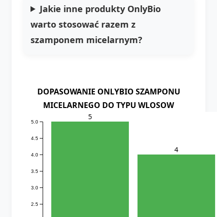
Jakie inne produkty OnlyBio
warto stosować razem z
szamponem micelarnym?
DOPASOWANIE ONLYBIO SZAMPONU
MICELARNEGO DO TYPU WLOSOW
5
5.0
4.5
4
4.0
3.5
3.0
2.5