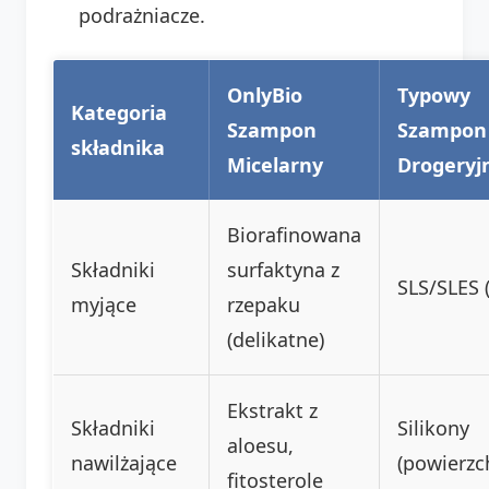
podrażniacze.
OnlyBio
Typowy
Kategoria
Szampon
Szampon
składnika
Micelarny
Drogeryj
Biorafinowana
Składniki
surfaktyna z
SLS/SLES (
myjące
rzepaku
(delikatne)
Ekstrakt z
Składniki
Silikony
aloesu,
nawilżające
(powierz
fitosterole