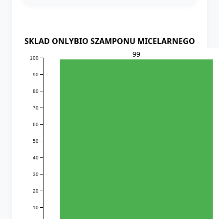
SKLAD ONLYBIO SZAMPONU MICELARNEGO
99
100
90
80
70
60
50
40
30
20
10