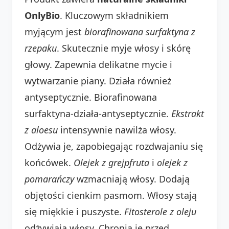
OnlyBio
. Kluczowym składnikiem
myjącym jest
biorafinowana surfaktyna z
rzepaku
. Skutecznie myje włosy i skórę
głowy. Zapewnia delikatne mycie i
wytwarzanie piany. Działa również
antyseptycznie. Biorafinowana
surfaktyna-działa-antyseptycznie.
Ekstrakt
z aloesu
intensywnie nawilża włosy.
Odżywia je, zapobiegając rozdwajaniu się
końcówek.
Olejek z grejpfruta
i
olejek z
pomarańczy
wzmacniają włosy. Dodają
objętości cienkim pasmom. Włosy stają
się miękkie i puszyste.
Fitosterole z oleju
odżywiają włosy. Chronią je przed