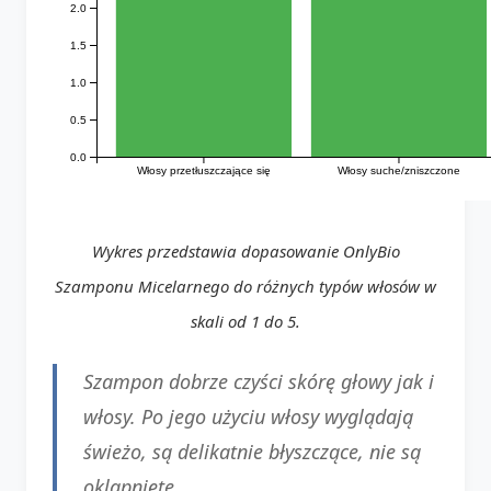
2.0
1.5
1.0
0.5
0.0
Włosy przetłuszczające się
Włosy suche/zniszczone
Wykres przedstawia dopasowanie OnlyBio
Szamponu Micelarnego do różnych typów włosów w
skali od 1 do 5.
Szampon dobrze czyści skórę głowy jak i
włosy. Po jego użyciu włosy wyglądają
świeżo, są delikatnie błyszczące, nie są
oklapnięte.