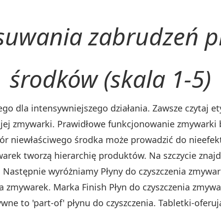
suwania zabrudzeń pr
środków (skala 1-5)
o dla intensywniejszego działania. Zawsze czytaj et
ojej zmywarki. Prawidłowe funkcjonowanie zmywarki 
ór niewłaściwego środka może prowadzić do nieefek
arek tworzą hierarchię produktów. Na szczycie znajdu
. Następnie wyróżniamy Płyny do czyszczenia zmyware
a zmywarek. Marka Finish Płyn do czyszczenia zmywark
wne to 'part-of' płynu do czyszczenia. Tabletki-oferu