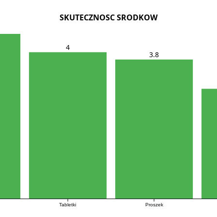
SKUTECZNOSC SRODKOW
4
3.8
Tabletki
Proszek