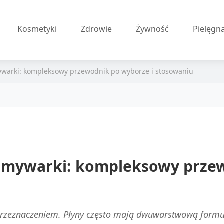
Kosmetyki
Zdrowie
Żywność
Pielęgn
ywarki: kompleksowy przewodnik po wyborze i stosowaniu
 zmywarki: kompleksowy prze
i przeznaczeniem. Płyny często mają dwuwarstwową formuł