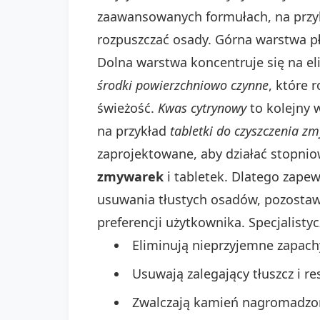
zaawansowanych formułach, na prz
rozpuszczać osady. Górna warstwa pły
Dolna warstwa koncentruje się na e
środki powierzchniowo czynne
, które 
świeżość.
Kwas cytrynowy
to kolejny 
na przykład
tabletki do czyszczenia zm
zaprojektowane, aby działać stopni
zmywarek
i tabletek. Dlatego zapew
usuwania tłustych osadów, pozostawi
preferencji użytkownika. Specjalisty
Eliminują nieprzyjemne zapach
Usuwają zalegający tłuszcz i res
Zwalczają kamień nagromadzon