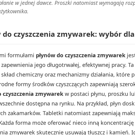
ałanie w jednej dawce. Proszki natomiast wymagają rozp
użytkownika.
w do czyszczenia zmywarek: wybór dl
ymi formułami
płynów do czyszczenia zmywarek
jes
i zapewnienia jego długotrwałej, efektywnej pracy. T
 skład chemiczny oraz mechanizmy działania, które 
norodne formy środków czyszczących zapewniają szero
o czyszczenia zmywarek
w postaci płynu, proszku lu
powszechnie dostępna na rynku. Na przykład, płyn dos
ych zakamarków. Tabletki natomiast zapewniają ma
 Każda forma może oferować nieco inną koncentracj
enia zmywarek skutecznie usuwają tłuszcz i kamień. Ic