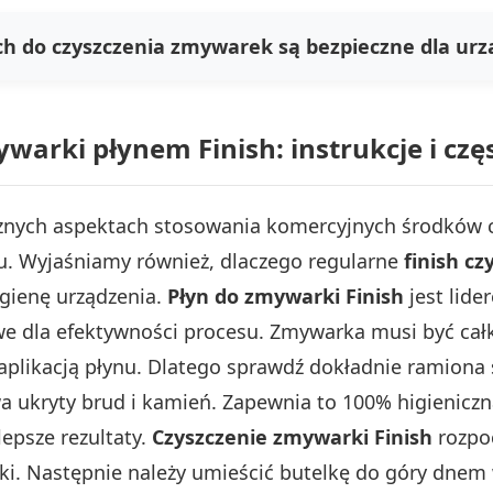
ch do czyszczenia zmywarek są bezpieczne dla urz
warki płynem Finish: instrukcje i cz
ycznych aspektach stosowania komercyjnych środków 
ku. Wyjaśniamy również, dlaczego regularne
finish c
igienę urządzenia.
Płyn do zmywarki Finish
jest lide
we dla efektywności procesu. Zmywarka musi być całk
d aplikacją płynu. Dlatego sprawdź dokładnie ramiona 
a ukryty brud i kamień. Zapewnia to 100% higieniczn
lepsze rezultaty.
Czyszczenie zmywarki Finish
rozpoc
ętki. Następnie należy umieścić butelkę do góry dn