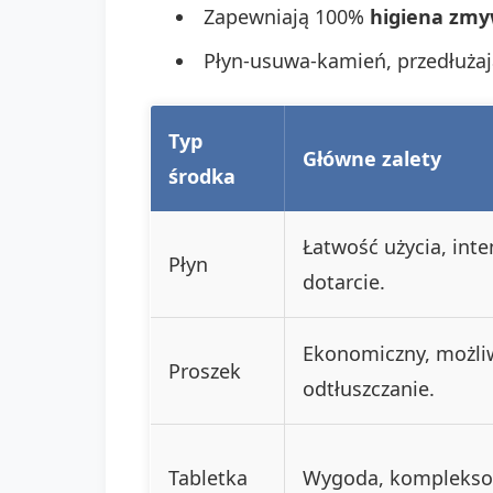
Zapewniają 100%
higiena zmy
Płyn-usuwa-kamień, przedłużaj
Typ
Główne zalety
środka
Łatwość użycia, int
Płyn
dotarcie.
Ekonomiczny, możli
Proszek
odtłuszczanie.
Tabletka
Wygoda, kompleksowe