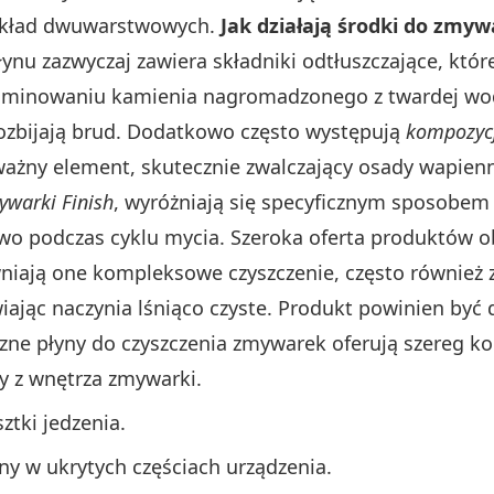
ykład dwuwarstwowych.
Jak działają środki do zmy
nu zazwyczaj zawiera składniki odtłuszczające, które
liminowaniu kamienia nagromadzonego z twardej wod
rozbijają brud. Dodatkowo często występują
kompozyc
ważny element, skutecznie zwalczający osady wapienn
ywarki Finish
, wyróżniają się specyficznym sposobem
owo podczas cyklu mycia. Szeroka oferta produktów 
niają one kompleksowe czyszczenie, często również z
ając naczynia lśniąco czyste. Produkt powinien być 
czne płyny do czyszczenia zmywarek oferują szereg kor
y z wnętrza zmywarki.
ztki jedzenia.
y w ukrytych częściach urządzenia.