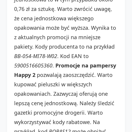
0,76 zł za sztukę. Warto zwrócić uwagę,
że cena jednostkowa większego
opakowania może być wyższa. Wynika to
z aktualnych promocji na mniejsze
pakiety. Kody producenta to na przykład
BB-054-MI78-W02
. Kod EAN to
5900516605360
.
Promocje na pampersy
Happy 2
pozwalają zaoszczędzić. Warto
kupować pieluszki w większych
opakowaniach. Zazwyczaj oferują one
lepszą cenę jednostkową. Należy śledzić
gazetki promocyjne drogerii. Warto
wykorzystywać kody rabatowe. Na
przykład, kod
BOBAS12
może obniżyć