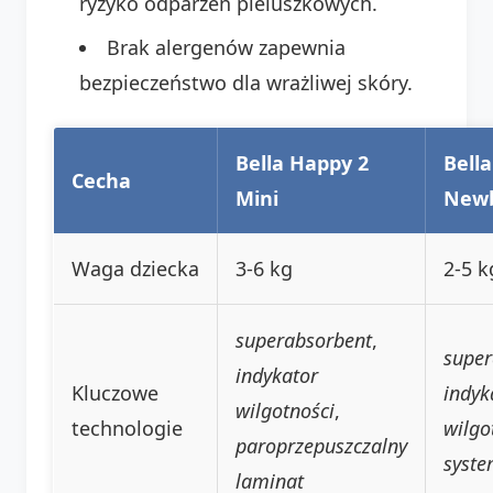
ryzyko odparzeń pieluszkowych.
Brak alergenów zapewnia
bezpieczeństwo dla wrażliwej skóry.
Bella Happy 2
Bell
Cecha
Mini
New
Waga dziecka
3-6 kg
2-5 k
superabsorbent
,
super
indykator
Kluczowe
indyk
wilgotności
,
technologie
wilgo
paroprzepuszczalny
syste
laminat