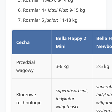
Rozmiar 4+
Maxi Plus
: 9-15 kg
Rozmiar 5
Junior
: 11-18 kg
Bella Happy 2
Bella 
Cecha
Mini
Newbo
Przedział
3-6 kg
2-5 kg
wagowy
superab
superabsorbent
,
Kluczowe
indykat
indykator
technologie
wilgotn
wilgotności
system F