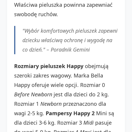
Właściwa pieluszka powinna zapewniać
swobodę ruchów.
"Wybór komfortowych pieluszek zapewni
dziecku właściwą ochronę i wygodę na
co dzień." – Poradnik Gemini
Rozmiary pieluszek Happy
obejmują
szeroki zakres wagowy. Marka Bella
Happy oferuje wiele opcji. Rozmiar 0
Before Newborn
jest dla dzieci do 2 kg.
Rozmiar 1
Newborn
przeznaczono dla
wagi 2-5 kg.
Pampersy Happy 2
Mini są
dla dzieci 3-6 kg. Rozmiar 3
Midi
pasuje
do wagi 5-9 kg. Rozmiar 4
Maxi
jest dla