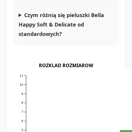
Czym różnią się pieluszki Bella
Happy Soft & Delicate od
standardowych?
ROZKLAD ROZMIAROW
11
10
9
8
7
6
5