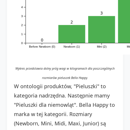
4
3
3
2
2
1
0
0
Before Newborn (0)
Newborn (1)
Mini (2)
Mi
Wykres przedstawia dolny próg wagi w kilogramach dla poszczególnych
rozmiarów pieluszek Bella Happy.
W ontologii produktów, "Pieluszki" to
kategoria nadrzędna. Następnie mamy
"Pieluszki dla niemowląt". Bella Happy to
marka w tej kategorii. Rozmiary
(Newborn, Mini, Midi, Maxi, Junior) są