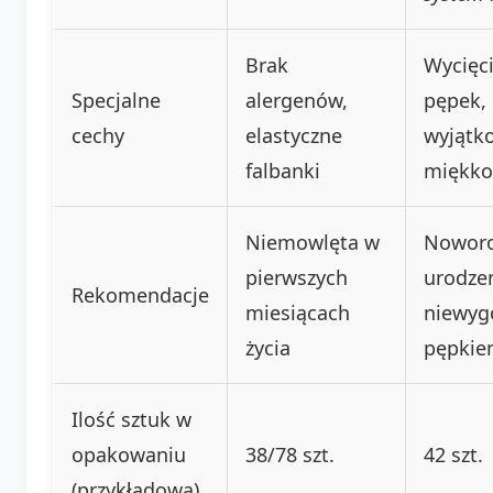
Brak
Wycięc
Specjalne
alergenów,
pępek,
cechy
elastyczne
wyjątk
falbanki
miękko
Niemowlęta w
Noworo
pierwszych
urodzen
Rekomendacje
miesiącach
niewyg
życia
pępki
Ilość sztuk w
opakowaniu
38/78 szt.
42 szt.
(przykładowa)