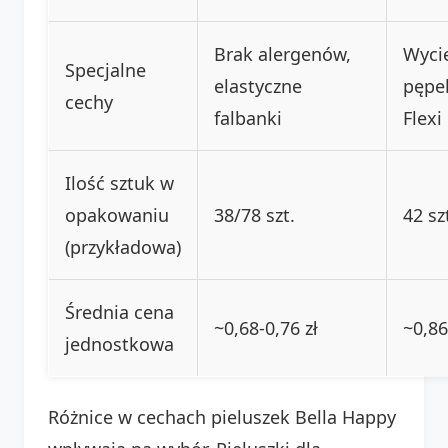
Brak alergenów,
Wyci
Specjalne
elastyczne
pępe
cechy
falbanki
Flexi 
Ilość sztuk w
opakowaniu
38/78 szt.
42 sz
(przykładowa)
Średnia cena
~0,68-0,76 zł
~0,86
jednostkowa
Różnice w cechach pieluszek Bella Happy